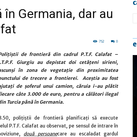
c
ă în Germania, dar au
afat
752
0
e
Poli
ț
i
ș
tii de frontieră din cadrul P.T.F. Calafat –
I.T.P.F. Giurgiu au depistat doi cetă
ț
eni sirieni,
ascun
ș
i în zona de vegeta
ț
ie din proximitatea
punctului de trecere a frontierei.
Ace
ș
tia au fost
ajuta
ț
i de
ș
oferul unui camion, căruia i-au plătit
fiecare câte 3.000 de euro, pentru a călători ilegal
din Turcia până în Germania.
.50, polițiștii de frontieră planificați să execute
elul P.T.F. Calafat au observat, pe sensul de intrare în
moviziune,
două persoane
care au escaladat gardul