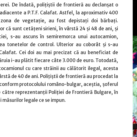
erei. De îndată, poliţiştii de frontieră au declanșat o
adiacente a P.T.F. Calafat. Astfel, la aproximativ 400
zona de vegetație, au fost depistați doi bărbați.
r că sunt cetățeni sirieni, în vârstă 24 și 48 de ani, și
rciei, s-au ascuns în semiremorca unui autocamion,
ea tonetelor de control. Ulterior au coborât și s-au
 Calafat. Cei doi au mai precizat că au beneficiat de
 căruia i-au plătit fiecare câte 3.000 de euro. Totodată,
tocamionul cu care străinii au călătorit ilegal, acesta
rstă de 40 de ani. Polițiștii de frontieră au procedat la
ar conform protocolului româno-bulgar, aceștia, șoferul
 către reprezentanții Poliţiei de Frontieră Bulgare, în
ii măsurilor legale ce se impun.