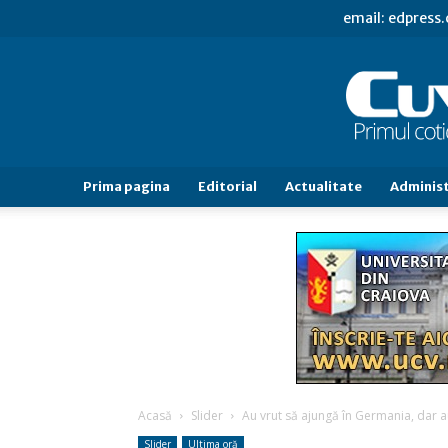
email: edpress
Prima pagina
Editorial
Actualitate
Administ
Acasă
Slider
Au vrut să ajungă în Germania, dar au
Slider
Ultima oră