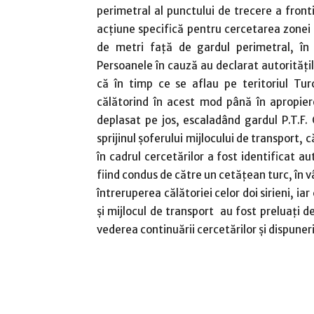
perimetral al punctului de trecere a fronti
acțiune specifică pentru cercetarea zonei 
de metri față de gardul perimetral, în 
Persoanele în cauză au declarat autoritățilo
că în timp ce se aflau pe teritoriul Tu
călătorind în acest mod până în apropier
deplasat pe jos, escaladând gardul P.T.F.
sprijinul șoferului mijlocului de transport,
în cadrul cercetărilor a fost identificat au
fiind condus de către un cetățean turc, în vâ
întreruperea călătoriei celor doi sirieni, i
și mijlocul de transport au fost preluați de
vederea continuării cercetărilor şi dispuner