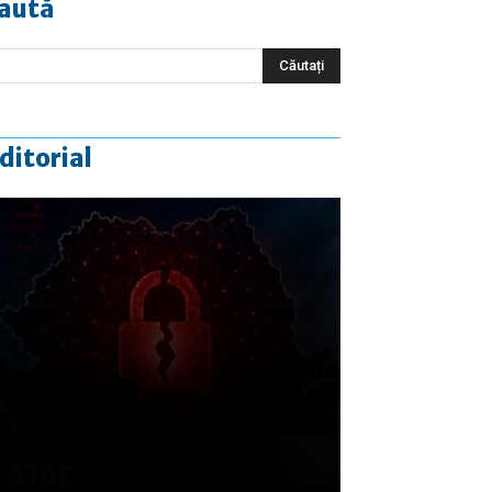
aută
ditorial