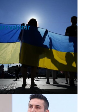
urs valutar
Curs valutar: 07 Aug 2026
EUR
: 5,2554 RON
+0,0041 ▲
USD
: 4,5584 RON
+0,0077 ▲
CHF
: 5,6244 RON
+0,0023 ▲
GBP
: 6,1277 RON
+0,0041 ▲
Convertor valutar
»
Rezultat:
-