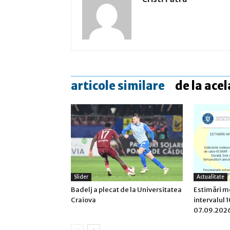
articole similare
de la acel
Slider
Actualitate
Badelj a plecat de la Universitatea
Estimări m
Craiova
intervalul 
07.09.202