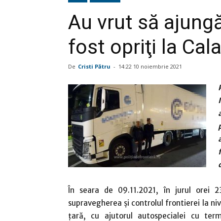
Au vrut să ajung
fost opriţi la Cal
De
Cristi Pătru
-
14:22 10 noiembrie 2021
În seara de 09.11.2021, în jurul orei 23
supravegherea și controlul frontierei la niv
țară, cu ajutorul autospecialei cu ter