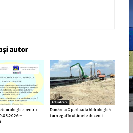
c
ași autor
Actualitate
eteorologice pentru
Dunărea: O perioadă hidrologică
10.08.2026 –
fără egal în ultimele decenii
6