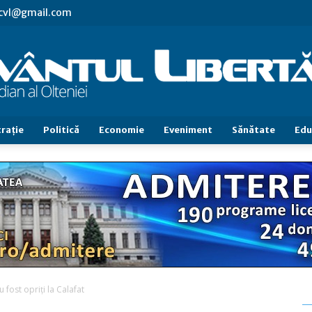
.cvl@gmail.com
raţie
Politică
Economie
Eveniment
Sănătate
Edu
Cuvântul
Libertăţii
 fost opriţi la Calafat