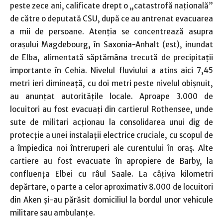
peste zece ani, calificate drept o „catastrofă naţională”
de către o deputată CSU, după ce au antrenat evacuarea
a mii de persoane. Atenţia se concentrează asupra
oraşului Magdebourg, în Saxonia-Anhalt (est), inundat
de Elba, alimentată săptămâna trecută de precipitaţii
importante în Cehia. Nivelul fluviului a atins aici 7,45
metri ieri dimineaţă, cu doi metri peste nivelul obişnuit,
au anunţat autorităţile locale. Aproape 3.000 de
locuitori au fost evacuaţi din cartierul Rothensee, unde
sute de militari acţionau la consolidarea unui dig de
protecţie a unei instalaţii electrice cruciale, cu scopul de
a împiedica noi întreruperi ale curentului în oraş. Alte
cartiere au fost evacuate în apropiere de Barby, la
confluenţa Elbei cu râul Saale. La câţiva kilometri
depărtare, o parte a celor aproximativ 8.000 de locuitori
din Aken şi-au părăsit domiciliul la bordul unor vehicule
militare sau ambulanţe.