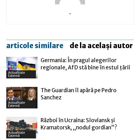
-
articole similare
de la același autor
Germania: În pragul alegerilor
regionale, AfD stă bine în estul ţării
Actualitate
Externă
The Guardian îl apără pe Pedro
Sanchez
Actualitate
Externă
Război în Ucraina: Sloviansk şi
Kramatorsk, „nodul gordian”?
Actualitate
Externă