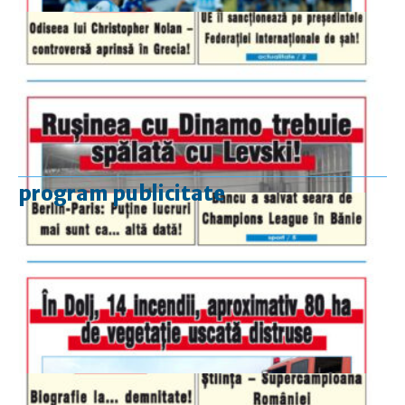
program publicitate
luni-vineri
9.00 - 17.00
sâmbătă
închis
duminică
9.00 - 12.00