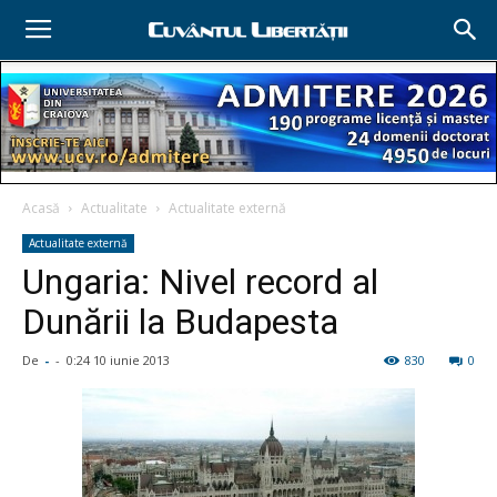
Acasă
Actualitate
Actualitate externă
Actualitate externă
Ungaria: Nivel record al
Dunării la Budapesta
De
-
-
0:24 10 iunie 2013
830
0