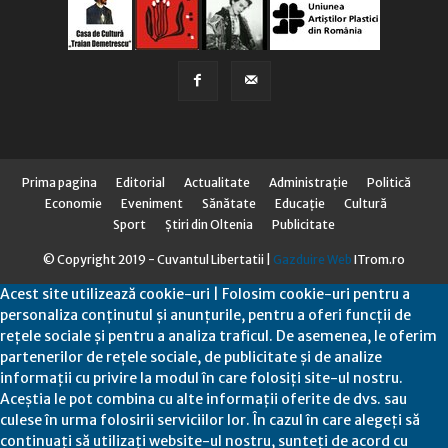
Prima pagina
Editorial
Actualitate
Administraţie
Politică
Economie
Eveniment
Sănătate
Educaţie
Cultură
Sport
Știri din Oltenia
Publicitate
© Copyright 2019 - Cuvantul Libertatii |
Gazduire Web
ITrom.ro
Acest site utilizează cookie-uri | Folosim cookie-uri pentru a
personaliza conținutul și anunțurile, pentru a oferi funcții de
rețele sociale și pentru a analiza traficul. De asemenea, le oferim
partenerilor de rețele sociale, de publicitate și de analize
informații cu privire la modul în care folosiți site-ul nostru.
Aceștia le pot combina cu alte informații oferite de dvs. sau
culese în urma folosirii serviciilor lor. În cazul în care alegeți să
continuați să utilizați website-ul nostru, sunteți de acord cu