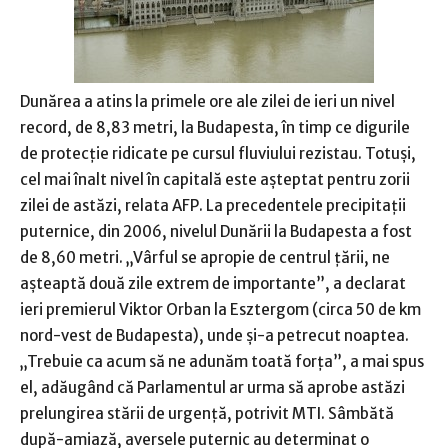
Dunărea a atins la primele ore ale zilei de ieri un nivel
record, de 8,83 metri, la Budapesta, în timp ce digurile
de protecţie ridicate pe cursul fluviului rezistau. Totuşi,
cel mai înalt nivel în capitală este aşteptat pentru zorii
zilei de astăzi, relata AFP. La precedentele precipitaţii
puternice, din 2006, nivelul Dunării la Budapesta a fost
de 8,60 metri. „Vârful se apropie de centrul ţării, ne
aşteaptă două zile extrem de importante”, a declarat
ieri premierul Viktor Orban la Esztergom (circa 50 de km
nord-vest de Budapesta), unde şi-a petrecut noaptea.
„Trebuie ca acum să ne adunăm toată forţa”, a mai spus
el, adăugând că Parlamentul ar urma să aprobe astăzi
prelungirea stării de urgenţă, potrivit MTI. Sâmbătă
după-amiază, aversele puternic au determinat o