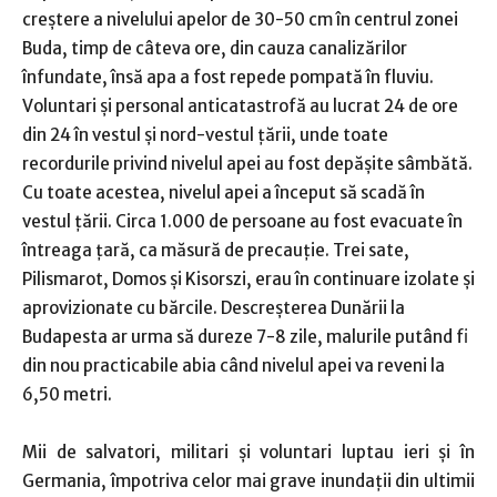
creştere a nivelului apelor de 30-50 cm în centrul zonei
Buda, timp de câteva ore, din cauza canalizărilor
înfundate, însă apa a fost repede pompată în fluviu.
Voluntari şi personal anticatastrofă au lucrat 24 de ore
din 24 în vestul şi nord-vestul ţării, unde toate
recordurile privind nivelul apei au fost depăşite sâmbătă.
Cu toate acestea, nivelul apei a început să scadă în
vestul ţării. Circa 1.000 de persoane au fost evacuate în
întreaga ţară, ca măsură de precauţie. Trei sate,
Pilismarot, Domos şi Kisorszi, erau în continuare izolate şi
aprovizionate cu bărcile. Descreşterea Dunării la
Budapesta ar urma să dureze 7-8 zile, malurile putând fi
din nou practicabile abia când nivelul apei va reveni la
6,50 metri.
Mii de salvatori, militari şi voluntari luptau ieri şi în
Germania, împotriva celor mai grave inundaţii din ultimii