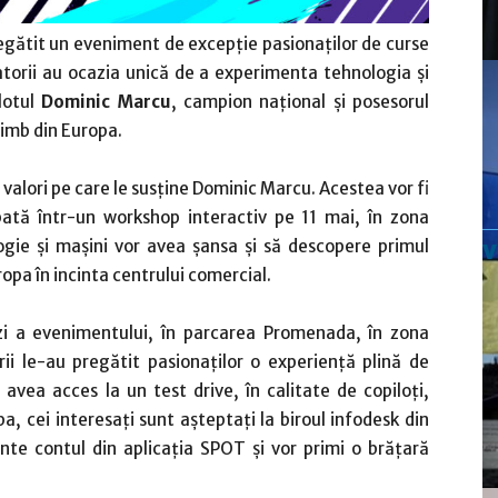
egătit un eveniment de excepție pasionaților de curse
atorii au ocazia unică de a experimenta tehnologia și
lotul
Dominic Marcu
, campion național și posesorul
limb din Europa.
valori pe care le susține Dominic Marcu. Acestea vor fi
ată într-un workshop interactiv pe 11 mai, în zona
ogie și mașini vor avea șansa și să descopere primul
pa în incinta centrului comercial.
zi a evenimentului, în parcarea Promenada, în zona
i le-au pregătit pasionaților o experiență plină de
 avea acces la un test drive, în calitate de copiloți,
a, cei interesați sunt așteptați la biroul infodesk din
inte contul din aplicația SPOT și vor primi o brățară