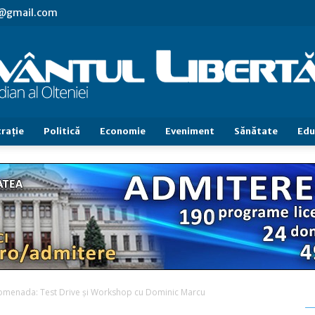
vl@gmail.com
raţie
Politică
Economie
Eveniment
Sănătate
Edu
Cuvântul
Libertăţii
omenada: Test Drive și Workshop cu Dominic Marcu