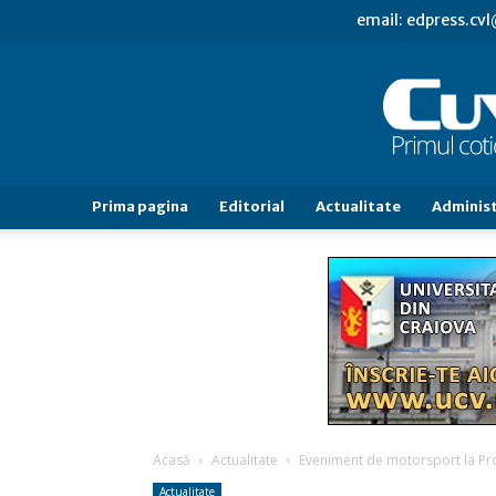
email: edpress.c
Prima pagina
Editorial
Actualitate
Administ
Acasă
Actualitate
Eveniment de motorsport la Pr
Actualitate