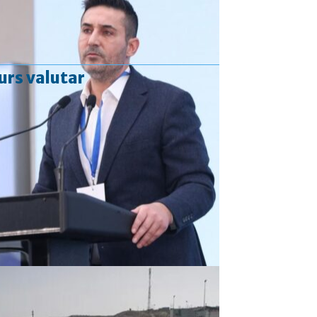
urs valutar
Curs valutar: 06 Aug 2026
EUR
: 5,2513 RON
+0,0024 ▲
USD
: 4,5507 RON
+0,0027 ▲
CHF
: 5,6221 RON
+0,0011 ▲
GBP
: 6,1236 RON
-0,0008 ▼
Convertor valutar
»
Rezultat:
-