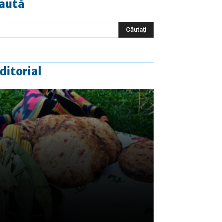
aută
ditorial