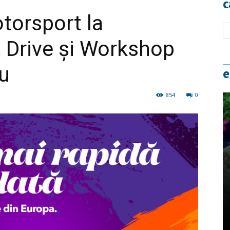
c
torsport la
 Drive și Workshop
u
e
854
0