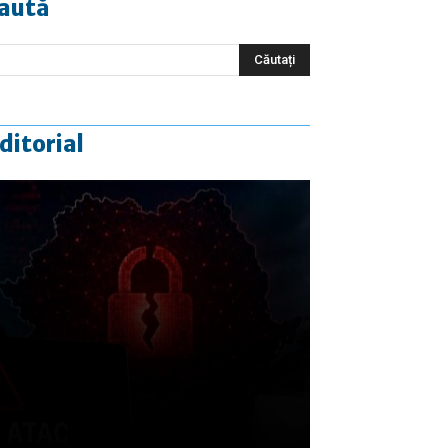
aută
ditorial