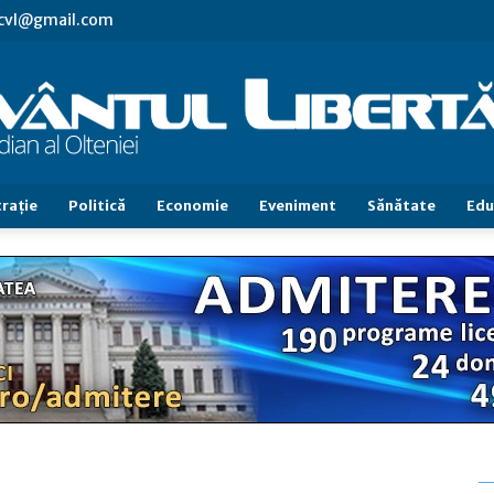
.cvl@gmail.com
raţie
Politică
Economie
Eveniment
Sănătate
Edu
Cuvântul
Libertăţii