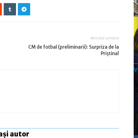
Articolul următor
CM de fotbal (preliminarii): Surpriza de la
Priştina!
ași autor