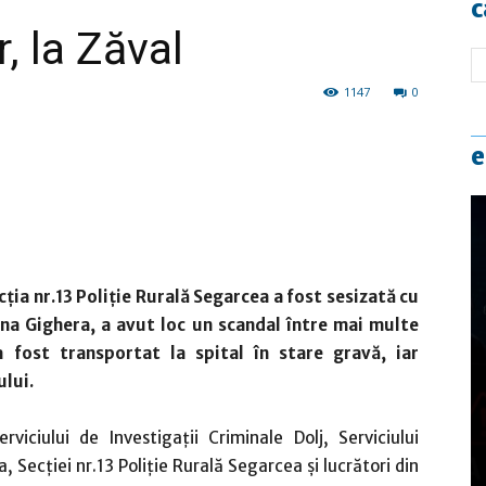
c
, la Zăval
1147
0
e
cţia nr.13 Poliţie Rurală Segarcea a fost sesizată cu
una Gighera, a avut loc un scandal între mai multe
 fost transportat la spital în stare gravă, iar
ului.
rviciului de Investigații Criminale Dolj, Serviciului
a, Secției nr.13 Poliție Rurală Segarcea și lucrători din