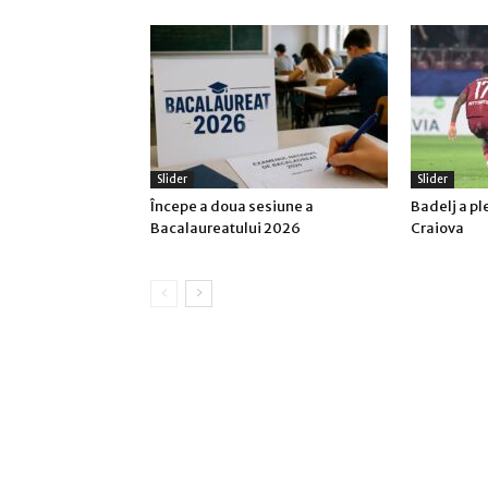
Slider
Slider
Începe a doua sesiune a
Badelj a pl
Bacalaureatului 2026
Craiova