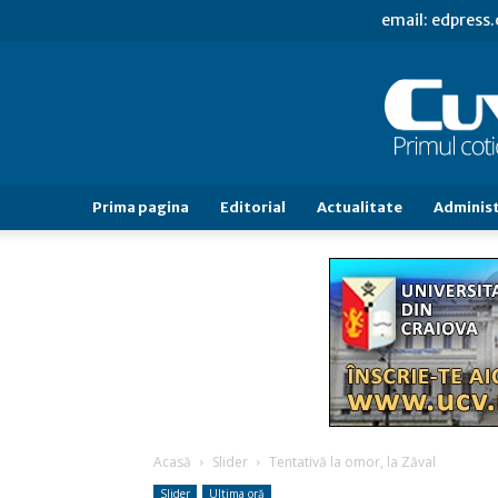
email: edpress
Prima pagina
Editorial
Actualitate
Administ
Acasă
Slider
Tentativă la omor, la Zăval
Slider
Ultima oră