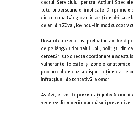
cadrul Serviciului pentru Acțiuni Special
tuturor persoanelor implicate. Din primele ce
din comuna Gângiova, însoțiți de alți șase b
de ani din Zăval, lovindu-l în mod succesiv
Dosarul cauzei a fost preluat în anchetă pr
de pe lângă Tribunalul Dolj, polițiști din c
cercetări sub directa coordonare a acestuia
vulnerante folosite şi zonele anatomice 
procurorul de caz a dispus reţinerea celor
infracțiunii de tentativă la omor.
Astăzi, ei vor fi prezentați judecătorului d
vederea dispunerii unor măsuri preventive.