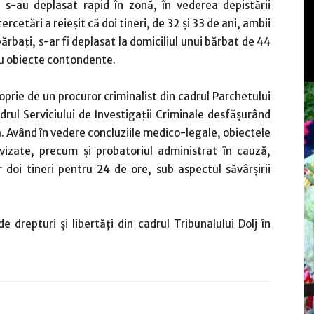
e s-au deplasat rapid în zonă, în vederea depistării
rcetări a reieșit că doi tineri, de 32 și 33 de ani, ambii
ărbați, s-ar fi deplasat la domiciliul unui bărbat de 44
 cu obiecte contondente.
oprie de un procuror criminalist din cadrul Parchetului
adrul Serviciului de Investigații Criminale desfășurând
. Având în vedere concluziile medico-legale, obiectele
vizate, precum şi probatoriul administrat în cauză,
 doi tineri pentru 24 de ore, sub aspectul săvârșirii
e drepturi și libertăți din cadrul Tribunalului Dolj în