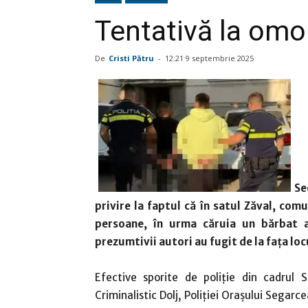
Tentativă la omor
De
Cristi Pătru
-
12:21 9 septembrie 2025
Se
privire la faptul că în satul Zăval, com
persoane, în urma căruia un bărbat a
prezumtivii autori au fugit de la fața loc
Efective sporite de poliție din cadrul Se
Criminalistic Dolj, Poliției Orașului Segarce