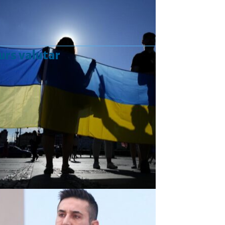
urs valutar
Curs valutar: 07 Aug 2026
EUR
: 5,2554 RON
+0,0041 ▲
USD
: 4,5584 RON
+0,0077 ▲
CHF
: 5,6244 RON
+0,0023 ▲
GBP
: 6,1277 RON
+0,0041 ▲
Convertor valutar
»
Rezultat:
-