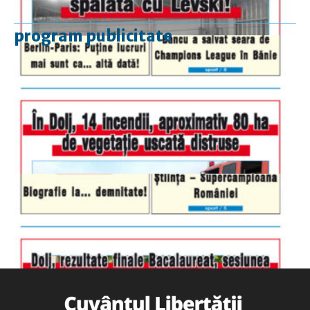
program publicitate
luni-vineri
9.00 - 17.00
sâmbătă
închis
duminică
9.00 - 12.00