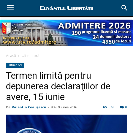
Acasă
Ultima oră
Ultima oră
Termen limită pentru
depunerea declaraţiilor de
avere, 15 iunie
De
Valentin Ceauşescu
-
9:43 9 iunie 2016
579
0