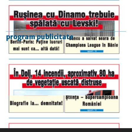
program publicitate
luni-vineri
9.00 - 17.00
sâmbătă
închis
duminică
9.00 - 12.00