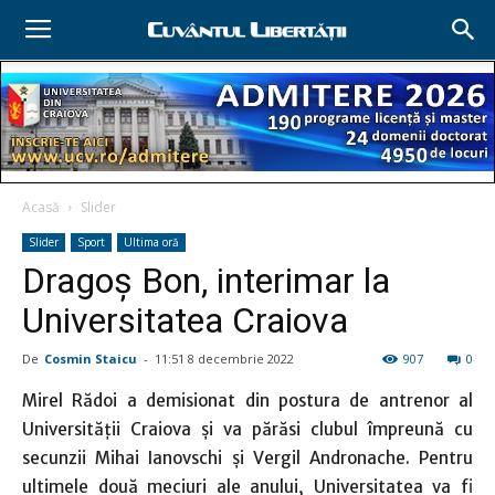
Acasă
Slider
Slider
Sport
Ultima oră
Dragoş Bon, interimar la
Universitatea Craiova
De
Cosmin Staicu
-
11:51 8 decembrie 2022
907
0
Mirel Rădoi a demisionat din postura de antrenor al
Universităţii Craiova şi va părăsi clubul împreună cu
secunzii Mihai Ianovschi şi Vergil Andronache. Pentru
ultimele două meciuri ale anului, Universitatea va fi