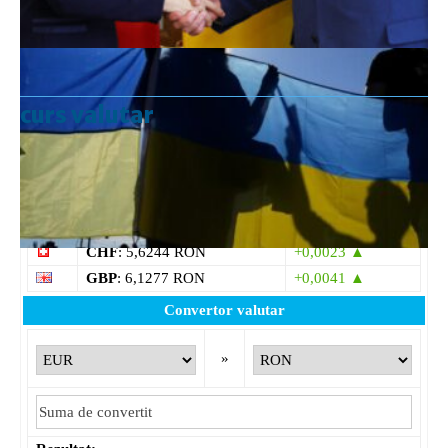
curs valutar
Curs valutar: 07 Aug 2026
EUR
: 5,2554 RON
+0,0041 ▲
USD
: 4,5584 RON
+0,0077 ▲
CHF
: 5,6244 RON
+0,0023 ▲
GBP
: 6,1277 RON
+0,0041 ▲
Convertor valutar
»