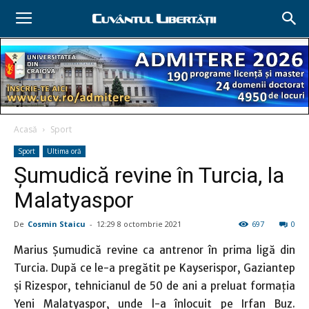
Acasă
Sport
Sport
Ultima oră
Şumudică revine în Turcia, la
Malatyaspor
De
Cosmin Staicu
-
12:29 8 octombrie 2021
697
0
Marius Şumudică revine ca antrenor în prima ligă din
Turcia. După ce le-a pregătit pe Kayserispor, Gaziantep
şi Rizespor, tehnicianul de 50 de ani a preluat formaţia
Yeni Malatyaspor, unde l-a înlocuit pe Irfan Buz.