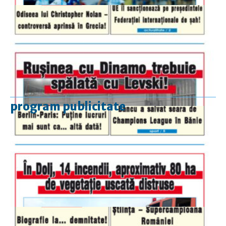
program publicitate
luni-vineri
9.00 - 17.00
sâmbătă
închis
duminică
9.00 - 12.00