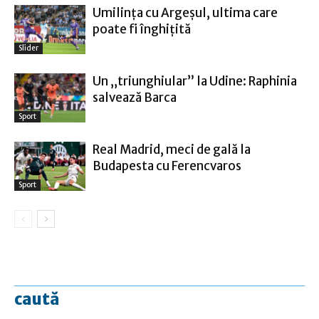
Umilinţa cu Argeşul, ultima care
poate fi înghiţită
Slider
Un „triunghiular” la Udine: Raphinia
salvează Barca
Sport
Real Madrid, meci de gală la
Budapesta cu Ferencvaros
Sport
caută