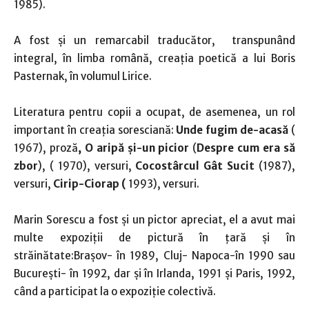
1985).
A fost și un remarcabil traducător, transpunând
integral, în limba română, creația poetică a lui Boris
Pasternak, în volumul Lirice.
Literatura pentru copii a ocupat, de asemenea, un rol
important în creația soresciană:
Unde fugim de-acasă
(
1967), proză
, O aripă și-un picior
(
Despre cum era să
zbor
), ( 1970), versuri,
Cocostârcul Gât Sucit
(1987),
versuri,
Cirip-Ciorap (
1993), versuri.
Marin Sorescu a fost și un pictor apreciat, el a avut mai
multe expoziții de pictură în țară și în
străinătate:Brașov- în 1989, Cluj- Napoca-în 1990 sau
București- în 1992, dar și în Irlanda, 1991 și Paris, 1992,
când a participat la o expoziție colectivă.