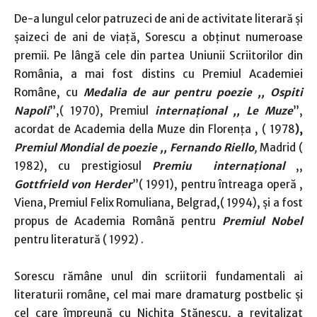
De-a lungul celor patruzeci de ani de activitate literară și
șaizeci de ani de viață, Sorescu a obținut numeroase
premii. Pe lângă cele din partea Uniunii Scriitorilor din
România, a mai fost distins cu Premiul Academiei
Române, cu
Medalia
de
aur pentru poezie ,, Ospiti
Napoli
”,( 1970), Premiul
internațional ,, Le Muze
”,
acordat de Academia della Muze din Florența , ( 1978
),
Premiul Mondial de poezie ,, Fernando
Riello
,
Madrid (
1982), cu prestigiosul
Premiu internațional
,,
Gottfrield von Herder
”( 1991), pentru întreaga operă ,
Viena, Premiul Felix Romuliana, Belgrad,( 1994), și a fost
propus de Academia Română pentru
Premiul Nobel
pentru literatură ( 1992) .
Sorescu rămâne unul din scriitorii fundamentali ai
literaturii române, cel mai mare dramaturg postbelic și
cel care împreună cu Nichita Stănescu, a revitalizat