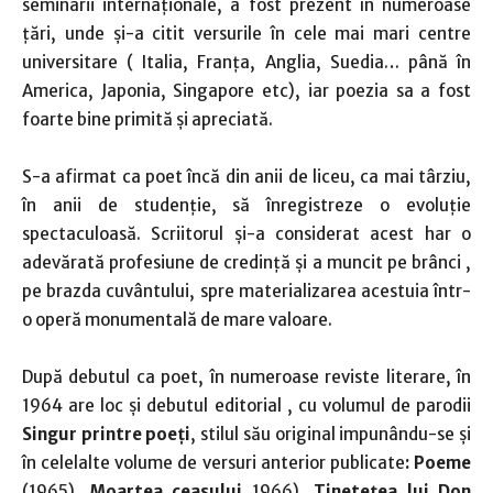
seminarii internaționale, a fost prezent în numeroase
țări, unde și-a citit versurile în cele mai mari centre
universitare ( Italia, Franța, Anglia, Suedia… până în
America, Japonia, Singapore etc), iar poezia sa a fost
foarte bine primită și apreciată.
S-a afirmat ca poet încă din anii de liceu, ca mai târziu,
în anii de studenție, să înregistreze o evoluție
spectaculoasă. Scriitorul și-a considerat acest har o
adevărată profesiune de credință și a muncit pe brânci ,
pe brazda cuvântului, spre materializarea acestuia într-
o operă monumentală de mare valoare.
După debutul ca poet, în numeroase reviste literare, în
1964 are loc și debutul editorial , cu volumul de parodii
Singur printre poeți
, stilul său original impunându-se și
în celelalte volume de versuri anterior publicate
: Poeme
(1965),
Moartea ceasului
1966),
Tinetețea lui Don