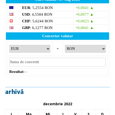
EUR
: 5,2554 RON
+0,0041 ▲
USD
: 4,5584 RON
+0,0077 ▲
CHF
: 5,6244 RON
+0,0023 ▲
GBP
: 6,1277 RON
+0,0041 ▲
Convertor valutar
»
Rezultat:
-
arhivă
decembrie 2022
L
Ma
Mi
J
V
S
D