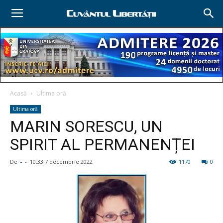
Acasă
Ultima oră
Ultima oră
MARIN SORESCU, UN
SPIRIT AL PERMANENȚEI
De
-
-
10:33 7 decembrie 2022
1170
0