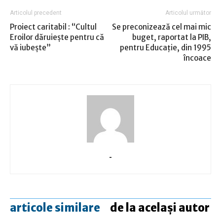
Articolul precedent
Articolul următor
Proiect caritabil : “Cultul
Se preconizează cel mai mic
Eroilor dăruieşte pentru că
buget, raportat la PIB,
vă iubeşte”
pentru Educaţie, din 1995
încoace
-
articole similare
de la același autor