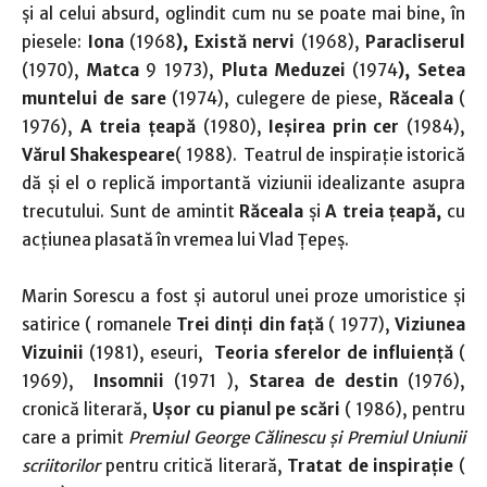
și al celui absurd, oglindit cum nu se poate mai bine, în
piesele:
Iona
(1968
), Există nervi
(1968),
Paracliserul
(1970),
Matca
9 1973),
Pluta Meduzei
(1974
), Setea
muntelui de sare
(1974), culegere de piese,
Răceala
(
1976),
A treia țeapă
(1980),
Ieșirea prin cer
(1984),
Vărul Shakespeare
( 1988). Teatrul de inspirație istorică
dă și el o replică importantă viziunii idealizante asupra
trecutului. Sunt de amintit
Răceala
și
A treia țeapă,
cu
acțiunea plasată în vremea lui Vlad Țepeș.
Marin Sorescu a fost și autorul unei proze umoristice și
satirice ( romanele
Trei dinți din față
( 1977),
Viziunea
Vizuinii
(1981), eseuri,
Teoria sferelor de influiență
(
1969),
Insomnii
(1971 ),
Starea de destin
(1976),
cronică literară,
Ușor cu pianul pe scări
( 1986), pentru
care a primit
Premiul George Călinescu și Premiul Uniunii
scriitorilor
pentru critică literară,
Tratat de inspirație
(