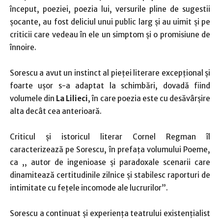
început, poeziei, poezia lui, versurile pline de sugestii
șocante, au fost deliciul unui public larg și au uimit și pe
criticii care vedeau în ele un simptom și o promisiune de
înnoire.
Sorescu a avut un instinct al pieței literare excepțional și
foarte ușor s-a adaptat la schimbări, dovadă fiind
volumele din
La Lilieci
, în care poezia este cu desăvârșire
alta decât cea anterioară.
Criticul și istoricul literar Cornel Regman îl
caracterizează pe Sorescu, în prefața volumului Poeme,
ca ,, autor de ingenioase și paradoxale scenarii care
dinamitează certitudinile zilnice și stabilesc raporturi de
intimitate cu fețele incomode ale lucrurilor”.
Sorescu a continuat și experiența teatrului existențialist