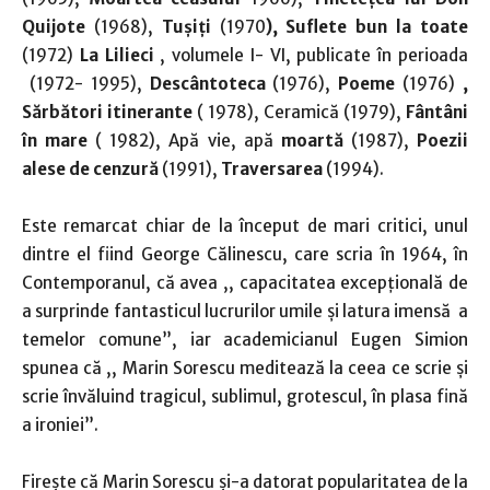
Quijote
(1968),
Tușiți
(1970
), Suflete bun la toate
(1972)
La Lilieci
, volumele I- VI, publicate în perioada
(1972- 1995),
Descântoteca
(1976),
Poeme
(1976)
,
Sărbători itinerante
( 1978), Ceramică (1979),
Fântâni
în mare
( 1982), Apă vie, apă
moartă
(1987),
Poezii
alese de cenzură
(1991),
Traversarea
(1994).
Este remarcat chiar de la început de mari critici, unul
dintre el fiind George Călinescu, care scria în 1964, în
Contemporanul, că avea ,, capacitatea excepțională de
a surprinde fantasticul lucrurilor umile și latura imensă a
temelor comune”, iar academicianul Eugen Simion
spunea că ,, Marin Sorescu meditează la ceea ce scrie și
scrie învăluind tragicul, sublimul, grotescul, în plasa fină
a ironiei”.
Firește că Marin Sorescu și-a datorat popularitatea de la