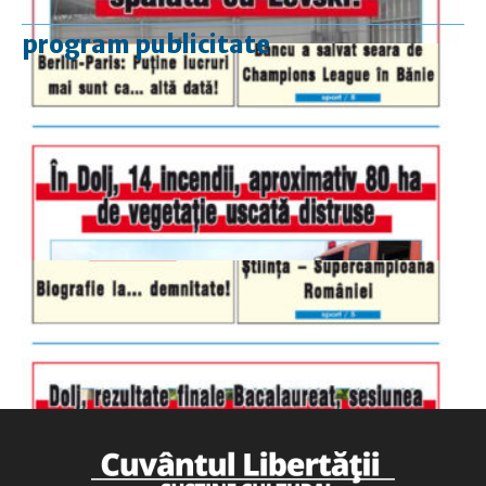
program publicitate
luni-vineri
9.00 - 17.00
sâmbătă
închis
duminică
9.00 - 12.00