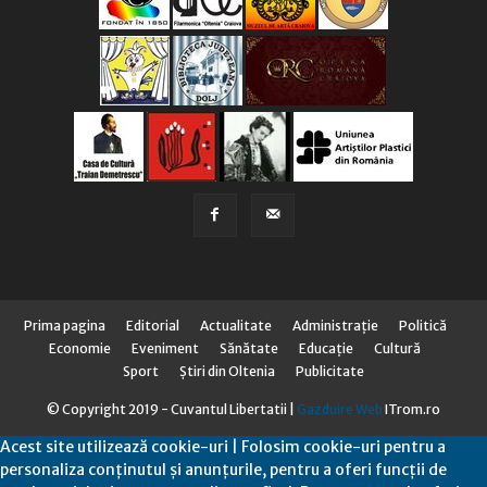
Prima pagina
Editorial
Actualitate
Administraţie
Politică
Economie
Eveniment
Sănătate
Educaţie
Cultură
Sport
Știri din Oltenia
Publicitate
© Copyright 2019 - Cuvantul Libertatii |
Gazduire Web
ITrom.ro
Acest site utilizează cookie-uri | Folosim cookie-uri pentru a
personaliza conținutul și anunțurile, pentru a oferi funcții de