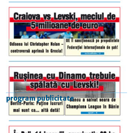
program publicitate
luni-vineri
9.00 - 17.00
sâmbătă
închis
duminică
9.00 - 12.00