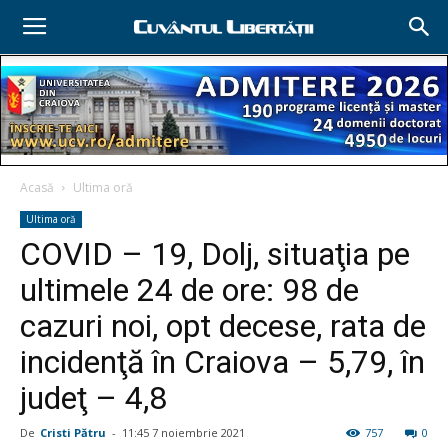
Acasă
Ultima oră
Ultima oră
COVID – 19, Dolj, situaţia pe
ultimele 24 de ore: 98 de
cazuri noi, opt decese, rata de
incidenţă în Craiova – 5,79, în
judeţ – 4,8
De
Cristi Pătru
-
11:45 7 noiembrie 2021
757
0