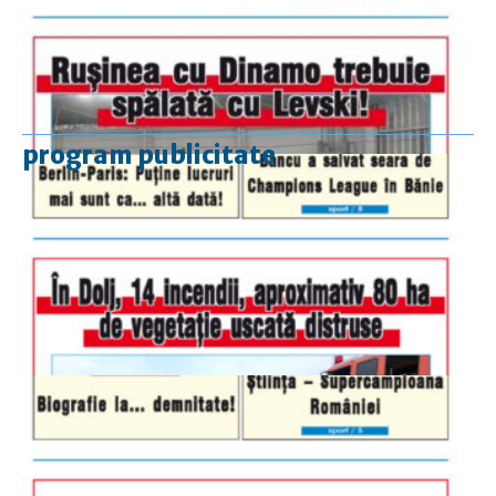
program publicitate
luni-vineri
9.00 - 17.00
sâmbătă
închis
duminică
9.00 - 12.00