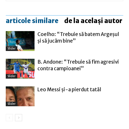
articole similare
de la același autor
Coelho: “Trebuie să batem Argeşul
şi să jucăm bine”
Slider
B. Andone: “Trebuie să fim agresivi
contra campioanei”
Slider
Leo Messi şi-a pierdut tatăl
Slider