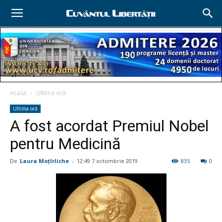
Acasă
Ultima oră
Ultima oră
A fost acordat Premiul Nobel
pentru Medicină
De
Laura Moţîrliche
-
12:49 7 octombrie 2019
835
0