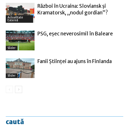
Război în Ucraina: Sloviansk şi
Kramatorsk, „nodul gordian”?
Actualitate
Externă
PSG, eşec neverosimil în Baleare
Slider
Fanii Ştiinţei au ajuns în Finlanda
Slider
caută