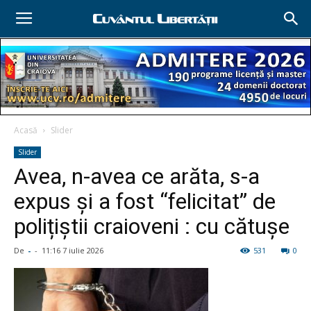
Acasă
Slider
Slider
Avea, n-avea ce arăta, s-a
expus și a fost “felicitat” de
polițiștii craioveni : cu cătușe
De
-
-
11:16 7 iulie 2026
531
0