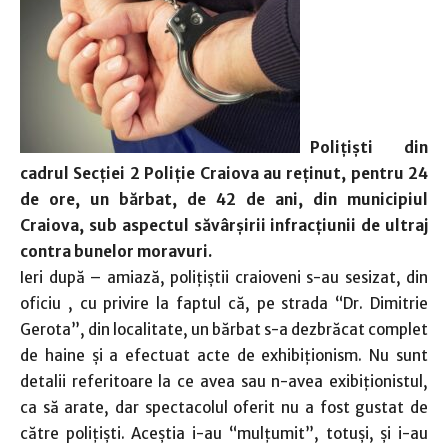
Polițiști din
cadrul Secției 2 Poliție Craiova au reținut, pentru 24
de ore, un bărbat, de 42 de ani, din municipiul
Craiova, sub aspectul săvârșirii infracțiunii de ultraj
contra bunelor moravuri.
Ieri după – amiază, polițiștii craioveni s-au sesizat, din
oficiu , cu privire la faptul că, pe strada “Dr. Dimitrie
Gerota”, din localitate, un bărbat s-a dezbrăcat complet
de haine și a efectuat acte de exhibiționism. Nu sunt
detalii referitoare la ce avea sau n-avea exibiționistul,
ca să arate, dar spectacolul oferit nu a fost gustat de
către polițiști. Aceștia i-au “mulțumit”, totuși, și i-au