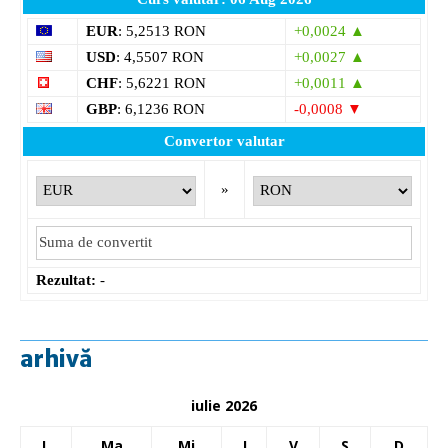
EUR
: 5,2513 RON
+0,0024 ▲
USD
: 4,5507 RON
+0,0027 ▲
CHF
: 5,6221 RON
+0,0011 ▲
GBP
: 6,1236 RON
-0,0008 ▼
Convertor valutar
»
Rezultat:
-
arhivă
iulie 2026
L
Ma
Mi
J
V
S
D