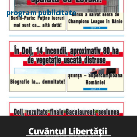
program publicitate
luni-vineri
9.00 - 17.00
sâmbătă
închis
duminică
9.00 - 12.00