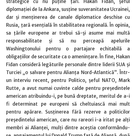
strategice cu nu puţine ţări. Hakan Fidan, şeful
diplomaţiei de la Ankara, susţine suveranitatea Ucrainei,
dar şi menţinerea de canale diplomatice deschise cu
Rusia, ţară esenţială în stabilitatea regională. În opinia,
sa ţările europene ar trebui să-şi asume mai multă
responsabilitate şi să nu perceapă apelurile
Washingtonului pentru o partajare echitabilă a
obligaţiilor de securitate ca o ameninţare. În fine, Hakan
Fidan consideră legăturile personale dintre liderii SUA şi
Turciei „o salvare pentru Alianţa Nord-Atlantică”. Într-
un interviu recent, pentru Politico, şeful NATO, Mark
Rutte, a avut numai cuvinte calde pentru preşedintele
american atribuindu-i, pe bună dreptate, meritul de a-i
fi determinat pe europeni să cheltuiască mai mult
pentru apărare. Susţinerea fără rezerve a politicilor
preşedintelui american, care nu rareori i-a iritat pe alţi
membri ai Alianţei, mulţi dintre aceştia conformându-
se, angajamentul lui Donald Trump faţă de Alianţă, după