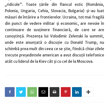
„ridicole”. Toate ţările din flancul estic (România,
Polonia, Ungaria, Cehia, Slovacia, Bulgaria) şi-au luat
măsuri de întărire a frontierelor. Ucraina, tot mai fragilă
din punct de vedere militar şi economic, are nevoie în
continuare de susţinere financiară, de care se are
cunoştinţă. Prezenţa lui Volodimir Zelenski la summit,
unde este anunţată o discuţie cu Donald Trump, nu
schimbă prea mult din ceea ce se ştie, fiindcă chiar zilele
trecute preşedintele american a avut discuţii telefonice
atât cu liderul de la Kiev cât şi cu cel de la Moscova.