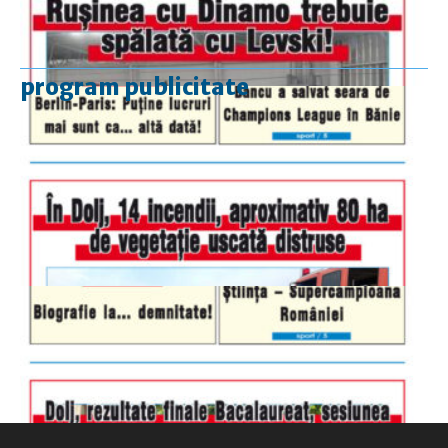
program publicitate
luni-vineri
9.00 - 17.00
sâmbătă
închis
duminică
9.00 - 12.00