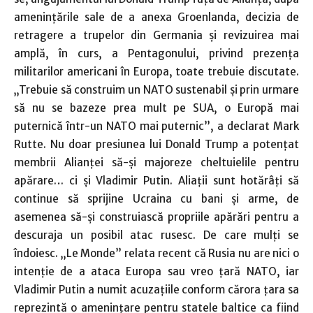
ameninţările sale de a anexa Groenlanda, decizia de
retragere a trupelor din Germania şi revizuirea mai
amplă, în curs, a Pentagonului, privind prezenţa
militarilor americani în Europa, toate trebuie discutate.
„Trebuie să construim un NATO sustenabil şi prin urmare
să nu se bazeze prea mult pe SUA, o Europă mai
puternică într-un NATO mai puternic”, a declarat Mark
Rutte. Nu doar presiunea lui Donald Trump a potenţat
membrii Alianţei să-şi majoreze cheltuielile pentru
apărare… ci şi Vladimir Putin. Aliaţii sunt hotărâţi să
continue să sprijine Ucraina cu bani şi arme, de
asemenea să-şi construiască propriile apărări pentru a
descuraja un posibil atac rusesc. De care mulţi se
îndoiesc. „Le Monde” relata recent că Rusia nu are nici o
intenţie de a ataca Europa sau vreo ţară NATO, iar
Vladimir Putin a numit acuzaţiile conform cărora ţara sa
reprezintă o ameninţare pentru statele baltice ca fiind