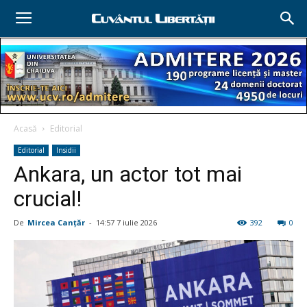
Acasă
Editorial
Editorial
Insidii
Ankara, un actor tot mai
crucial!
De
Mircea Canţăr
-
14:57 7 iulie 2026
392
0