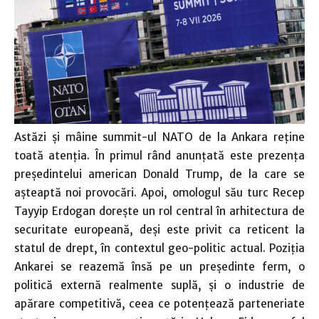
Astăzi şi mâine summit-ul NATO de la Ankara reţine
toată atenţia. În primul rând anunţată este prezenţa
preşedintelui american Donald Trump, de la care se
aşteaptă noi provocări. Apoi, omologul său turc Recep
Tayyip Erdogan doreşte un rol central în arhitectura de
securitate europeană, deşi este privit ca reticent la
statul de drept, în contextul geo-politic actual. Poziţia
Ankarei se reazemă însă pe un preşedinte ferm, o
politică externă realmente suplă, şi o industrie de
apărare competitivă, ceea ce potenţează parteneriate