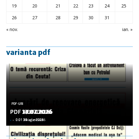
19
20
21
22
23
24
25
26
27
28
29
30
31
« nov.
ian. »
varianta pdf
PDF-URI
PDF-URI
PDF-URI
PDF-URI
PDF-URI
PDF 3.08.2026
PDF 29.07.2026
PDF 27.07.2026
PDF 17.07.2026
PDF 14.07.2026
-
-
-
-
-
-
-
-
-
-
0:01 3 august 2026
0:01 29 iulie 2026
0:01 27 iulie 2026
0:01 17 iulie 2026
0:01 14 iulie 2026