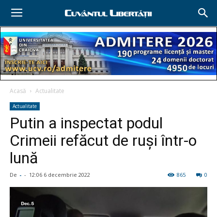
Acasă
Actualitate
Actualitate
Putin a inspectat podul
Crimeii refăcut de ruşi într-o
lună
De
-
-
12:06 6 decembrie 2022
865
0