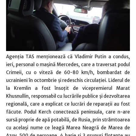
Agenţia TAS menţionează că Vladimir Putin a condus,
ieri, personal o maşină Mercedes, care a traversat podul
Crimeii, cu o viteză de 60-80 km/h, bombardat de
ucrainieni în octombrie şi redeschis circulaţiei. Liderul de
la Kremlin a fost însoţit de vicepremierul Marat
Khusnullin, responsabil cu lucrările publice şi dezvoltarea
regională, care a explicat ce lucrări de reparaţii au fost
făcute. Podul Kerch conectează peninsula, care n-are
sursă proprie de apă potabilă, de Rusia, prin strâmtoarea
cu acelaşi nume ce leagă Marea Neagră de Marea de
Azov. 500 de persoane, 4 barje şi 3 grupuri flotante au