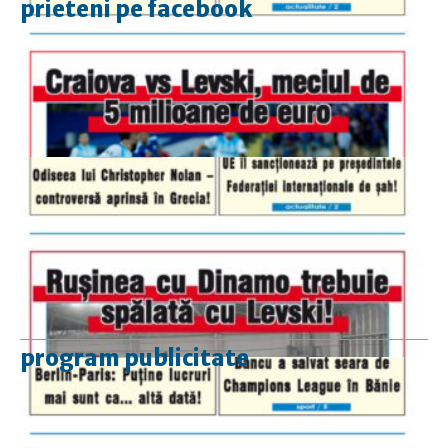
prieteni pe facebook
program publicitate
luni-vineri
9.00 - 17.00
sâmbătă
închis