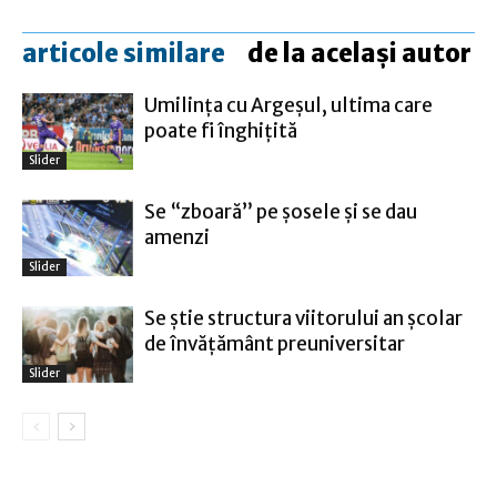
articole similare
de la același autor
Umilinţa cu Argeşul, ultima care
poate fi înghiţită
Slider
Se “zboară” pe șosele și se dau
amenzi
Slider
Se știe structura viitorului an școlar
de învățământ preuniversitar
Slider