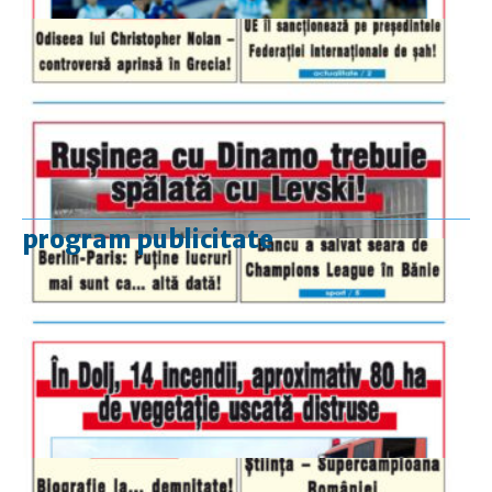
program publicitate
luni-vineri
9.00 - 17.00
sâmbătă
închis
duminică
9.00 - 12.00