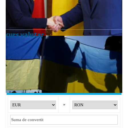
curs valutar
Curs valutar: 07 Aug 2026
EUR
: 5,2554 RON
+0,0041 ▲
USD
: 4,5584 RON
+0,0077 ▲
CHF
: 5,6244 RON
+0,0023 ▲
GBP
: 6,1277 RON
+0,0041 ▲
Convertor valutar
»