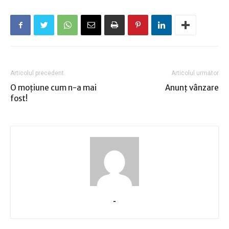
Articolul precedent
Articolul următor
O moţiune cum n-a mai
Anunţ vânzare
fost!
-