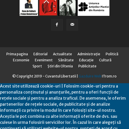
Prima pagina
Editorial
Actualitate
Administraţie
Politică
Economie
Eveniment
Sănătate
Educaţie
Cultură
Sport
Știri din Oltenia
Publicitate
© Copyright 2019 - Cuvantul Libertatii |
Gazduire Web
ITrom.ro
Acest site utilizează cookie-uri | Folosim cookie-uri pentru a
personaliza conținutul și anunțurile, pentru a oferi funcții de
rețele sociale și pentru a analiza traficul. De asemenea, le oferim
partenerilor de rețele sociale, de publicitate și de analize
informații cu privire la modul în care folosiți site-ul nostru.
Aceștia le pot combina cu alte informații oferite de dvs. sau
culese în urma folosirii serviciilor lor. În cazul în care alegeți să
continuați să utilizați website-ul nostru, sunteți de acord cu