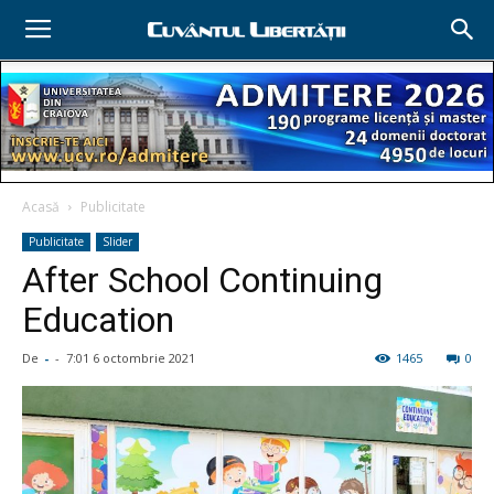
Acasă
Publicitate
Publicitate
Slider
After School Continuing
Education
De
-
-
7:01 6 octombrie 2021
1465
0