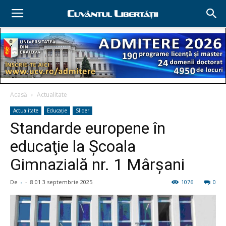
Acasă
Actualitate
Actualitate
Educație
Slider
Standarde europene în
educaţie la Şcoala
Gimnazială nr. 1 Mârşani
De
-
-
8:01 3 septembrie 2025
1076
0