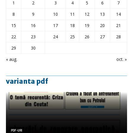
1
2
3
4
5
6
7
8
9
10
11
12
13
14
15
16
17
18
19
20
21
22
23
24
25
26
27
28
29
30
« aug.
oct. »
varianta pdf
PDF-URI
PDF-URI
PDF-URI
PDF-URI
PDF-URI