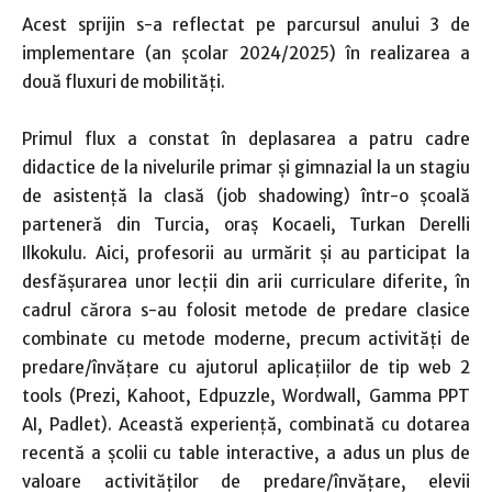
Acest sprijin s-a reflectat pe parcursul anului 3 de
implementare (an școlar 2024/2025) în realizarea a
două fluxuri de mobilităţi.
Primul flux a constat în deplasarea a patru cadre
didactice de la nivelurile primar şi gimnazial la un stagiu
de asistenţă la clasă (job shadowing) într-o şcoală
parteneră din Turcia, oraş Kocaeli, Turkan Derelli
Ilkokulu. Aici, profesorii au urmărit şi au participat la
desfăşurarea unor lecţii din arii curriculare diferite, în
cadrul cărora s-au folosit metode de predare clasice
combinate cu metode moderne, precum activităţi de
predare/învăţare cu ajutorul aplicaţiilor de tip web 2
tools (Prezi, Kahoot, Edpuzzle, Wordwall, Gamma PPT
AI, Padlet). Această experienţă, combinată cu dotarea
recentă a şcolii cu table interactive, a adus un plus de
valoare activităţilor de predare/învăţare, elevii