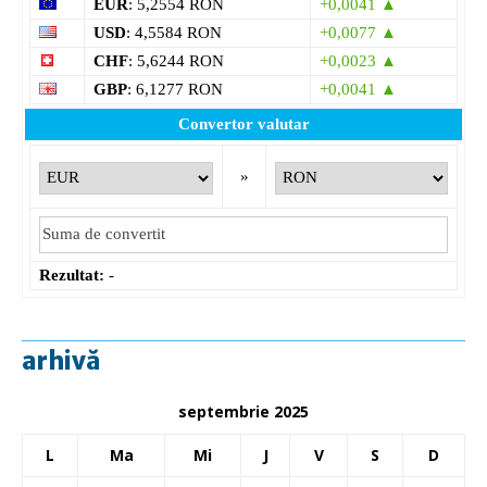
EUR
: 5,2554 RON
+0,0041 ▲
USD
: 4,5584 RON
+0,0077 ▲
CHF
: 5,6244 RON
+0,0023 ▲
GBP
: 6,1277 RON
+0,0041 ▲
Convertor valutar
»
Rezultat:
-
arhivă
septembrie 2025
L
Ma
Mi
J
V
S
D