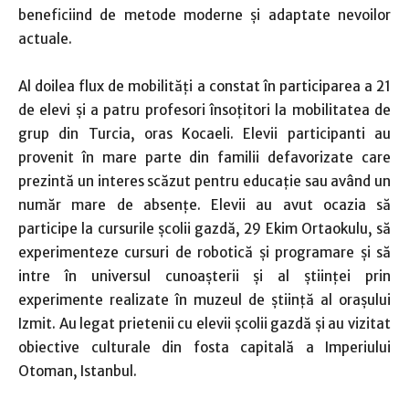
beneficiind de metode moderne şi adaptate nevoilor
actuale.
Al doilea flux de mobilităţi a constat în participarea a 21
de elevi şi a patru profesori însoţitori la mobilitatea de
grup din Turcia, oras Kocaeli. Elevii participanti au
provenit în mare parte din familii defavorizate care
prezintă un interes scăzut pentru educaţie sau având un
număr mare de absenţe. Elevii au avut ocazia să
participe la cursurile şcolii gazdă, 29 Ekim Ortaokulu, să
experimenteze cursuri de robotică şi programare şi să
intre în universul cunoaşterii şi al ştiinţei prin
experimente realizate în muzeul de ştiinţă al oraşului
Izmit. Au legat prietenii cu elevii şcolii gazdă şi au vizitat
obiective culturale din fosta capitală a Imperiului
Otoman, Istanbul.