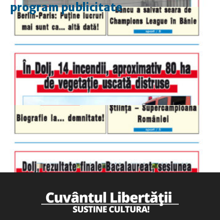
program publicitate
luni-vineri
9.00 - 17.00
sâmbătă
închis
duminică
9.00 - 12.00