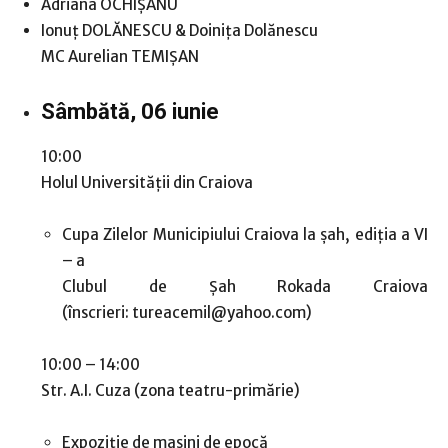
Adriana OCHIȘANU
Ionuț DOLĂNESCU & Doinița Dolănescu
MC Aurelian TEMIȘAN
Sâmbătă, 06 iunie
10:00
Holul Universității din Craiova
Cupa Zilelor Municipiului Craiova la șah, ediția a VI
– a
Clubul de Șah Rokada Craiova
(înscrieri: tureacemil@yahoo.com)
10:00 – 14:00
Str. A.I. Cuza (zona teatru-primărie)
Expoziție de mașini de epocă