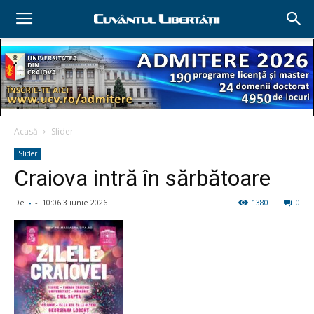
Acasă
Slider
Slider
Craiova intră în sărbătoare
De
-
-
10:06 3 iunie 2026
1380
0