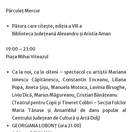
Părculeț Mercur
Pătura care citește, ediția a VIII a
Biblioteca Județeană Alexandru și Aristia Aman
19:00 – 23:00
Piaţa Mihai Viteazul
Ca la noi, ca la olteni – spectacol cu artiștii Mariana
Ionescu Căpitănescu, Constantin Enceanu, Liliana
Popa, Aneta Șișu, Manuela Motocu, Lavinia Bîrsoghe,
Liviu Dică, Marius Măgureanu, Cristian Bănățeanu
(Teatrul pentru Copii și Tineret Colibri – Secția Folclor
Maria Tănase și Ansamblul de dans popular al
Centrului Județean de Cultură și Artă Dolj)
GEORGIANA LOBONȚ (ora 21.00)