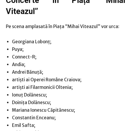
Concerte în Piața “Mihai
Viteazul”
Pe scena amplasată în Piața “Mihai Viteazul” vor urca:
Georgiana Lobonț;
Puya;
Connect-R;
Andia;
Andrei Bănuță;
artiști ai Operei Române Craiova;
artiști ai Filarmonicii Oltenia;
Ionuț Dolănescu;
Doinița Dolănescu;
Mariana Ionescu Căpitănescu;
Constantin Enceanu;
Emil Safta;