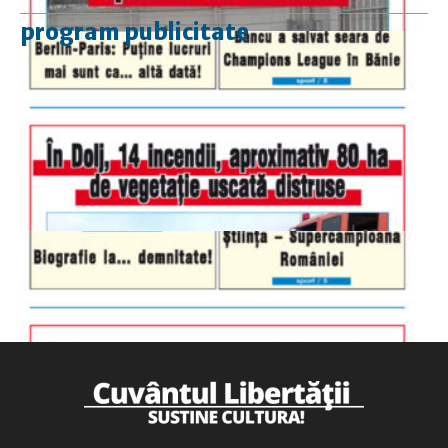
program publicitate
luni-vineri
9.00 - 17.00
sâmbătă
închis
duminică
9.00 - 12.00