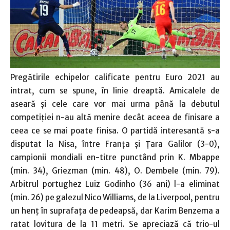
Pregătirile echipelor calificate pentru Euro 2021 au
intrat, cum se spune, în linie dreaptă. Amicalele de
aseară şi cele care vor mai urma până la debutul
competiţiei n-au altă menire decât aceea de finisare a
ceea ce se mai poate finisa. O partidă interesantă s-a
disputat la Nisa, între Franţa şi Ţara Galilor (3-0),
campionii mondiali en-titre punctând prin K. Mbappe
(min. 34), Griezman (min. 48), O. Dembele (min. 79).
Arbitrul portughez Luiz Godinho (36 ani) l-a eliminat
(min. 26) pe galezul Nico Williams, de la Liverpool, pentru
un henţ în suprafaţa de pedeapsă, dar Karim Benzema a
ratat lovitura de la 11 metri. Se apreciază că trio-ul