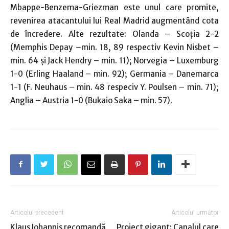
Mbappe-Benzema-Griezman este unul care promite,
revenirea atacantului lui Real Madrid augmentând cota
de încredere. Alte rezultate: Olanda – Scoţia 2-2
(Memphis Depay –min. 18, 89 respectiv Kevin Nisbet –
min. 64 şi Jack Hendry – min. 11); Norvegia – Luxemburg
1-0 (Erling Haaland – min. 92); Germania – Danemarca
1-1 (F. Neuhaus – min. 48 respeciv Y. Poulsen – min. 71);
Anglia – Austria 1-0 (Bukaio Saka – min. 57).
Articolul precedent
Articolul următor
Klaus Iohannis recomandă
Proiect gigant: Canalul care