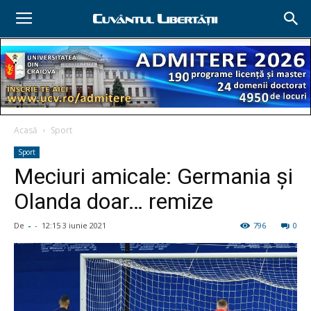
Acasă
Sport
Sport
Meciuri amicale: Germania şi
Olanda doar… remize
De
-
-
12:15 3 iunie 2021
796
0