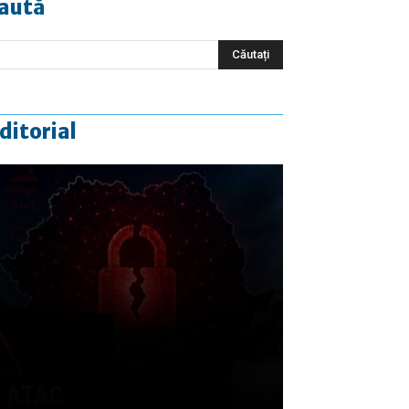
aută
ditorial