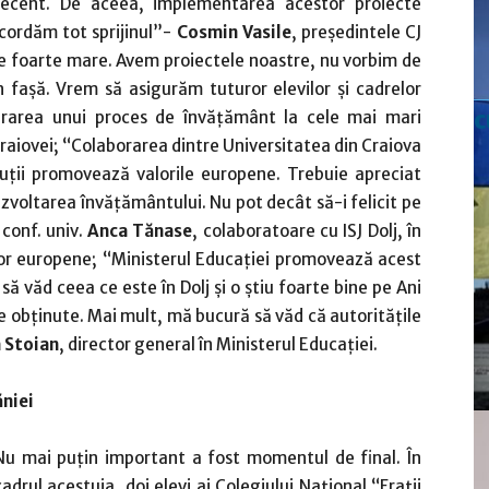
ecent. De aceea, implementarea acestor proiecte
acordăm tot sprijinul”-
Cosmin Vasile
, preşedintele CJ
ste foarte mare. Avem proiectele noastre, nu vorbim de
aşă. Vrem să asigurăm tuturor elevilor şi cadrelor
c
şurarea unui proces de învăţământ la cele mai mari
Craiovei; “Colaborarea dintre Universitatea din Craiova
ituţii promovează valorile europene. Trebuie apreciat
 dezvoltarea învăţământului. Nu pot decât să-i felicit pe
 conf. univ.
Anca Tănase
, colaboratoare cu ISJ Dolj, în
or europene; “Ministerul Educaţiei promovează acest
 văd ceea ce este în Dolj şi o ştiu foarte bine pe Ani
le obţinute. Mai mult, mă bucură să văd că autorităţile
 Stoian
, director general în Ministerul Educaţiei.
ăniei
Nu mai puţin important a fost momentul de final. În
cadrul acestuia, doi elevi ai Colegiului Naţional “Fraţii