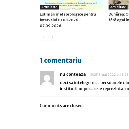
Actualitate
Actualitate
Estimări meteorologice pentru
Dunărea: O
intervalul 10.08.2026 –
fără egal î
07.09.2026
1 comentariu
nu conteaza
15:25 3 mai 2022 at 15:25
deci sa intelegem ca persoanele din 
institutiilor pe care le reprezinta, 
Comments are closed.