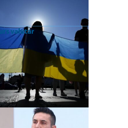
urs valutar
Curs valutar: 07 Aug 2026
EUR
: 5,2554 RON
+0,0041 ▲
USD
: 4,5584 RON
+0,0077 ▲
CHF
: 5,6244 RON
+0,0023 ▲
GBP
: 6,1277 RON
+0,0041 ▲
Convertor valutar
»
Rezultat:
-