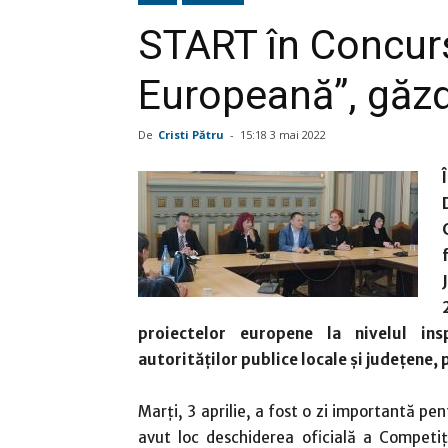
START în Concurs
Europeană”, găzd
De
Cristi Pătru
-
15:18 3 mai 2022
proiectelor europene la nivelul ins
autorităţilor publice locale şi judeţene, 
Marţi, 3 aprilie, a fost o zi importantă pent
avut loc deschiderea oficială a Competiţ