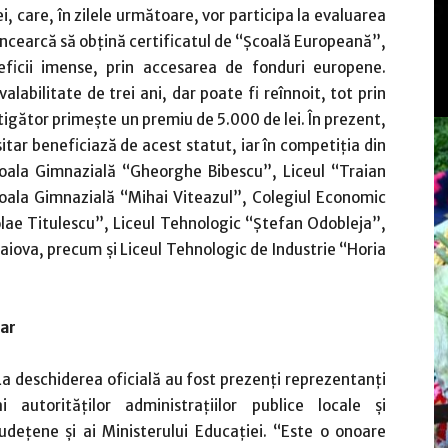
, care, în zilele următoare, vor participa la evaluarea
 încearcă să obţină certificatul de “Şcoală Europeană”,
icii imense, prin accesarea de fonduri europene.
labilitate de trei ani, dar poate fi reînnoit, tot prin
tigător primeşte un premiu de 5.000 de lei. În prezent,
itar beneficiază de acest statut, iar în competiţia din
 Şcoala Gimnazială “Gheorghe Bibescu”, Liceul “Traian
coala Gimnazială “Mihai Viteazul”, Colegiul Economic
lae Titulescu”, Liceul Tehnologic “Ştefan Odobleja”,
raiova, precum şi Liceul Tehnologic de Industrie “Horia
tar
La deschiderea oficială au fost prezenţi reprezentanţi
ai autorităţilor administraţiilor publice locale şi
judeţene şi ai Ministerului Educaţiei. “Este o onoare