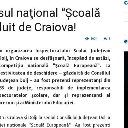
c
ul naţional “Şcoală
uit de Craiova!
1004
1
e
În organizarea Inspectoratului Şcolar Judeţean
Dolj, în Craiova se desfășoară, începând de astăzi,
Competiţia naţională “Şcoală Europeană”. La
festivitatea de deschidere – găzduită de Consiliul
Judeţean Dolj – au fost prezenţi reprezentanţi din
28 de judeţe, responsabili de implementarea
pectoratelor şcolare, dar și reprezentanţi ai
precum şi ai Ministerului Educaţiei.
ru Craiova şi Dolj: la sediul Consiliului Judeţean Dolj a
iei naţionale “Şcoală Europeană”. Au fost prezenţi