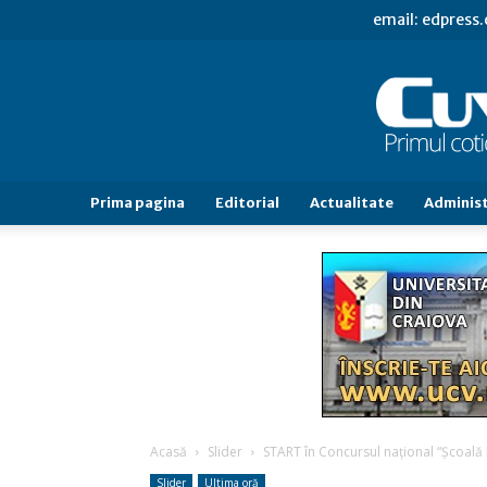
email: edpress
Prima pagina
Editorial
Actualitate
Administ
Acasă
Slider
START în Concursul naţional “Şcoală
Slider
Ultima oră