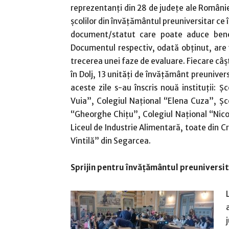
reprezentanţi din 28 de judeţe ale României
şcolilor din învăţământul preuniversitar ce
document/statut care poate aduce benef
Documentul respectiv, odată obţinut, are va
trecerea unei faze de evaluare. Fiecare câş
în Dolj, 13 unităţi de învăţământ preunivers
aceste zile s-au înscris nouă instituţii:
Vuia”, Colegiul Naţional “Elena Cuza”, Ş
“Gheorghe Chiţu”, Colegiul Naţional “Nico
Liceul de Industrie Alimentară, toate din C
Vintilă” din Segarcea.
Sprijin pentru învăţământul preuniversi