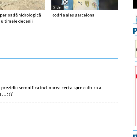
Slider
 perioadă hidrologică
Rodri a ales Barcelona
n ultimele decenii
p
prezidiu semnifica inclinarea certa spre cultura a
nu …???
p