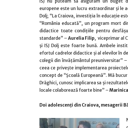
ISJ nu puteam să asigurăm un buget d
europene este un lucru extraordinar şi le 
Dolj; “La Craiova, investiţia în educaţie e
“România educată”, un program mort din f
didactice toate condiţiile pentru desfă
standarde” –
Aurelia Filip
, viceprimar al 
şi ISJ Dolj este foarte bună. Ambele inst
efortul cadrelor didactice şi al elevilor în
colegii din învăţământul preuniversitar” –
ceea ce priveşte implementarea proiectel
concept de “Şcoală Europeană”. Mă bucur să
Drăghici, cunosc implicarea sa şi rezultate
locale colaborează foarte bine” –
Marinica
Doi adolescenţi din Craiova, mesagerii B