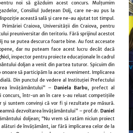
pentru noi să găzduim acest concurs. Mulţumim
gazdelor, Consiliul Judeţean Dolj, care ne-au pus la
dispoziţie această sală şi care ne-au ajutat tot timpul.
Primăriei Craiova, Universităţii din Craiova, pentru
ui preuniversitar din teritoriu. Fără sprijinul acestot
olj nu se putea descurca foarte bine. Au fost accesate
ropene, dar nu puteam face acest lucru decât dacă
hici
, inspector pentru proiecte educaţionale în cadrul
mântului doljan a venit din partea tuturor. Spicuim din
e o onoare să participăm la acest eveniment. Implicarea
dială. Din punctul de vedere al Instituţiei Prefectului
area învăţământului” –
Daniela Barbu
, prefect al
i concurs, într-un an în care s-au reluat competiţiile
or şi suntem convinşi că vor fi şi rezultate pe măsură.
seamnă dezvoltarea învăţământului” – prof.dr.
Daniel
ţământului doljean; “Nu vrem să ratăm niciun proiect
lături de învăţământ, iar fără implicarea celor de la