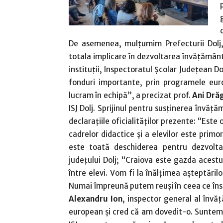
De asemenea, mulţumim Prefecturii Dolj, 
totala implicare în dezvoltarea învăţământul
instituţii, Inspectoratul Şcolar Judeţean D
fonduri importante, prin programele eu
lucram în echipă”, a precizat prof.
Ani Drăg
ISJ Dolj. Sprijinul pentru susţinerea învăţă
declaraţiile oficialităţilor prezente: “Est
cadrelor didactice şi a elevilor este primor
este toată deschiderea pentru dezvolt
judeţului Dolj; “Craiova este gazda acestu
între elevi. Vom fi la înălţimea aşteptăril
Numai împreună putem reuşi în ceea ce în
Alexandru Ion
, inspector general al învă
european şi cred că am dovedit-o. Suntem a