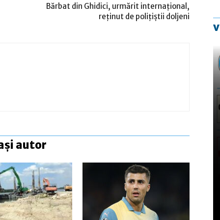
Bărbat din Ghidici, urmărit internaţional,
reţinut de poliţiştii doljeni
v
ași autor