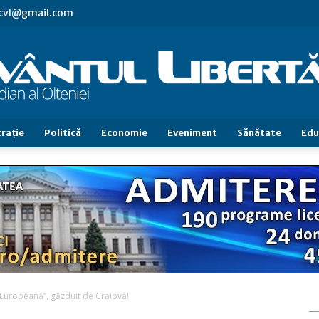
.cvl@gmail.com
raţie
Politică
Economie
Eveniment
Sănătate
Edu
Cuvântul
Libertăţii
 Europeană”, găzduit de Craiova!