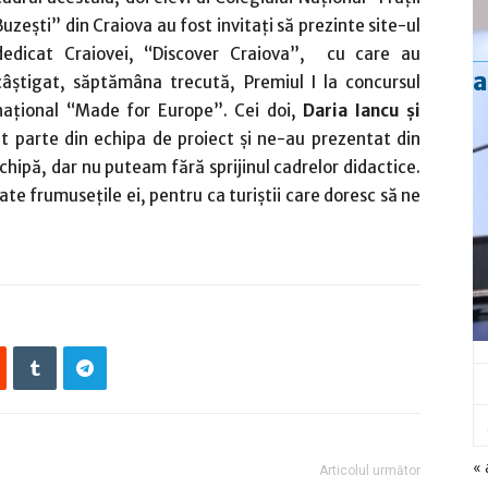
Buzeşti” din Craiova au fost invitaţi să prezinte site-ul
dedicat Craiovei, “Discover Craiova”, cu care au
a
câştigat, săptămâna trecută, Premiul I la concursul
naţional “Made for Europe”. Cei doi,
Daria Iancu şi
ăcut parte din echipa de proiect şi ne-au prezentat din
chipă, dar nu puteam fără sprijinul cadrelor didactice.
e frumuseţile ei, pentru ca turiştii care doresc să ne
« 
Articolul următor