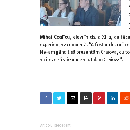
Mihai Cealîcu
, elevi în cls. a XI-a, au f
experienţa acumulată: “A fost un lucru în e
Ne-am gândit să prezentăm Craiova, cu toat
viziteze să ştie unde vin. Iubim Craiova”.
Articolul precedent