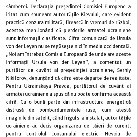
sâmbetei. Declaraţia preşedintei Comisiei Europene a
iritat cum spuneam autorităţile Kievului, care evident
practică cenzura militară, firească în vremuri de război,
acestea menţionând că pierderile armatei ucrainiene
sunt informaţii clasificate. Cifra comunicată de Ursula
von der Leyen nu se regăseşte nici în media occidentală.
„Noi am întrebat Comisia Europeană de unde are aceste
informaţii Ursula von der Leyen”, a comentat un
purtător de cuvânt al preşedinţiei ucrainiene, Serhiy
Nikiforov, denunţând că cifra este departe de realitate.
Pentru Ukrainskaya Pravda, purtătorul de cuvânt al
armatei ucrainiene a spus că nu poate confirma această
cifră. Cu o bună parte din infrastructura energetică
distrusă de bombardamentele ruse, cum atestă
imaginile din satelit, când frigul s-a instalat, autorităţile
ucrainiene au decis organizarea de tăieri de curent,
pentru controlul consumului electric. Nevoia de