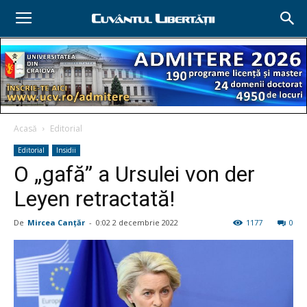
Acasă
Editorial
Editorial
Insidii
O „gafă” a Ursulei von der
Leyen retractată!
De
Mircea Canţăr
-
0:02 2 decembrie 2022
1177
0