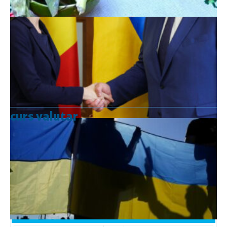
curs valutar
Curs valutar: 07 Aug 2026
EUR
: 5,2554 RON
+0,0041 ▲
USD
: 4,5584 RON
+0,0077 ▲
CHF
: 5,6244 RON
+0,0023 ▲
GBP
: 6,1277 RON
+0,0041 ▲
Convertor valutar