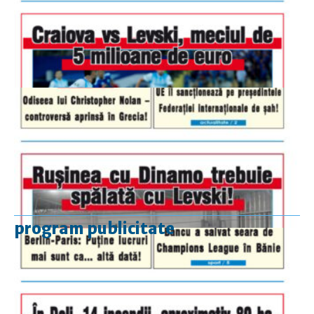
program publicitate
luni-vineri
9.00 - 17.00
sâmbătă
închis
duminică
9.00 - 12.00