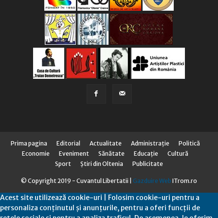
Prima pagina
Editorial
Actualitate
Administraţie
Politică
Economie
Eveniment
Sănătate
Educaţie
Cultură
Sport
Știri din Oltenia
Publicitate
© Copyright 2019 - Cuvantul Libertatii |
Gazduire Web
ITrom.ro
Acest site utilizează cookie-uri | Folosim cookie-uri pentru a
personaliza conținutul și anunțurile, pentru a oferi funcții de