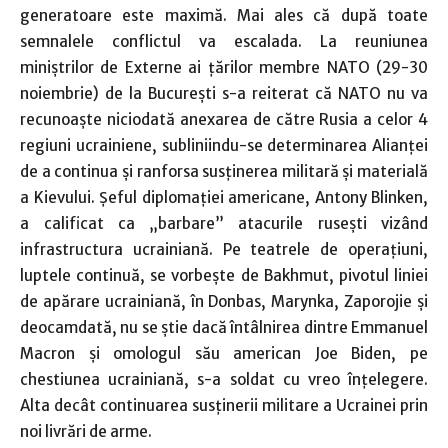
generatoare este maximă. Mai ales că după toate
semnalele conflictul va escalada. La reuniunea
miniştrilor de Externe ai ţărilor membre NATO (29-30
noiembrie) de la Bucureşti s-a reiterat că NATO nu va
recunoaşte niciodată anexarea de către Rusia a celor 4
regiuni ucrainiene, subliniindu-se determinarea Alianţei
de a continua şi ranforsa susţinerea militară şi materială
a Kievului. Şeful diplomaţiei americane, Antony Blinken,
a calificat ca „barbare” atacurile ruseşti vizând
infrastructura ucrainiană. Pe teatrele de operaţiuni,
luptele continuă, se vorbeşte de Bakhmut, pivotul liniei
de apărare ucrainiană, în Donbas, Marynka, Zaporojie şi
deocamdată, nu se ştie dacă întâlnirea dintre Emmanuel
Macron şi omologul său american Joe Biden, pe
chestiunea ucrainiană, s-a soldat cu vreo înţelegere.
Alta decât continuarea susţinerii militare a Ucrainei prin
noi livrări de arme.