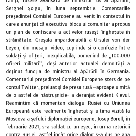
răniţi, fusese avansată de ministrul rus al Apărării,
Serghei Şoigu, în luna septembrie. Comentariile
preşedintei Comisiei Europene au venit în contextul în
care a anunţat că executivul blocului comunitar a propus
un plan de confiscare a activelor ruseşti îngheţate în
străinătate. Greşala impardonabilă a Ursulei von der
Leyen, din mesajul video, cuprinde şi o confuzie între
soldaţi şi ofiţeri, inexplicabilă, pomenind de „100.000
ofiţeri militari”, deşi anterior actualei demnităţi a
deţinut funcţia de ministru al Apărării în Germania.
Comentariul preşedintei Comisiei Europene şters de pe
contul Twitter, preluat şi de presa rusă –aproape uimită
de o astfel de năstruşnicie- a deranjat evident Kievul.
Reamintim că momentan dialogul Rusiei cu Uniunea
Europeană este realmente îngheţat şi ultima vizită la
Moscova a şefului diplomaţiei europene, Josep Borell, în
februarie 2021, s-a soldat cu un eşec, în urma retoricii
contra Rusiei, astfel încât orice dialog s-a dus pe apa