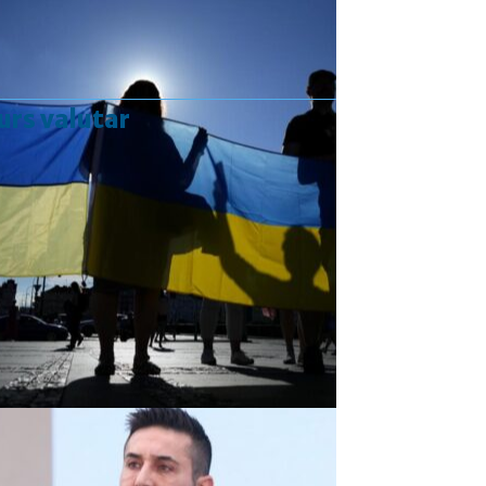
urs valutar
Curs valutar: 07 Aug 2026
EUR
: 5,2554 RON
+0,0041 ▲
USD
: 4,5584 RON
+0,0077 ▲
CHF
: 5,6244 RON
+0,0023 ▲
GBP
: 6,1277 RON
+0,0041 ▲
Convertor valutar
»
Rezultat:
-