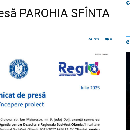
c
resă PAROHIA SFÎNTA
600
0
e