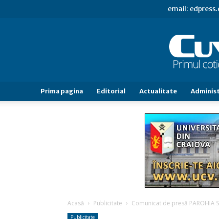
email: edpress
Prima pagina
Editorial
Actualitate
Administ
Acasă
Publicitate
Comunicat de presă PAROHIA S
Publicitate