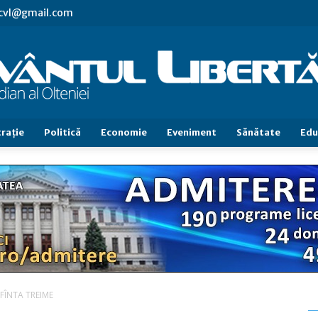
.cvl@gmail.com
raţie
Politică
Economie
Eveniment
Sănătate
Edu
Cuvântul
Libertăţii
FÎNTA TREIME