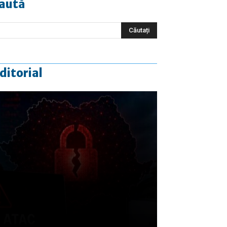
aută
ditorial