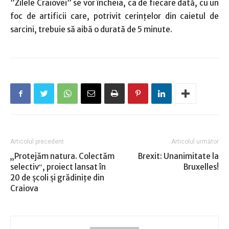
”Zilele Craiovei” se vor încheia, ca de fiecare dată, cu un
foc de artificii care, potrivit cerinţelor din caietul de
sarcini, trebuie să aibă o durată de 5 minute.
Articolul precedent
Articolul următor
„Protejăm natura. Colectăm
Brexit: Unanimitate la
selectiv‟, proiect lansat în
Bruxelles!
20 de şcoli şi grădiniţe din
Craiova