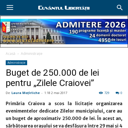
Acasă
Administraţie
Administraţie
Buget de 250.000 de lei
pentru „Zilele Craiovei”
De
Laura Moţîrliche
-
1:18 2 mai 2017
729
0
Primăria Craiova a scos la licitaţie organizarea
evenimentelor dedicate Zilelor municipiului, care au
un buget de aproximativ 250.000 de lei. În acest an,
sărbătoarea oraşului se va desfăşura între 29 mai şi 4