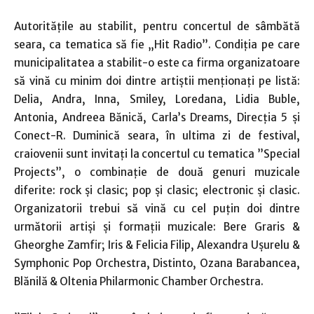
Autorităţile au stabilit, pentru concertul de sâmbătă
seara, ca tematica să fie „Hit Radio”. Condiţia pe care
municipalitatea a stabilit-o este ca firma organizatoare
să vină cu minim doi dintre artiştii menţionaţi pe listă:
Delia, Andra, Inna, Smiley, Loredana, Lidia Buble,
Antonia, Andreea Bănică, Carla’s Dreams, Direcţia 5 şi
Conect-R. Duminică seara, în ultima zi de festival,
craiovenii sunt invitaţi la concertul cu tematica ”Special
Projects”, o combinaţie de două genuri muzicale
diferite: rock şi clasic; pop şi clasic; electronic şi clasic.
Organizatorii trebui să vină cu cel puţin doi dintre
următorii artişi şi formaţii muzicale: Bere Graris &
Gheorghe Zamfir; Iris & Felicia Filip, Alexandra Uşurelu &
Symphonic Pop Orchestra, Distinto, Ozana Barabancea,
Blănilă & Oltenia Philarmonic Chamber Orchestra.