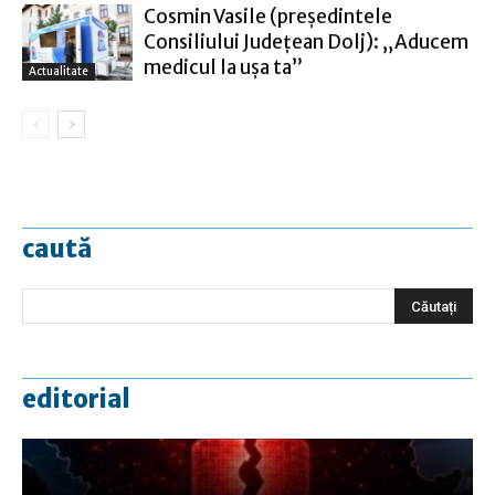
Cosmin Vasile (preşedintele
Consiliului Judeţean Dolj): „Aducem
medicul la uşa ta”
Actualitate
caută
editorial