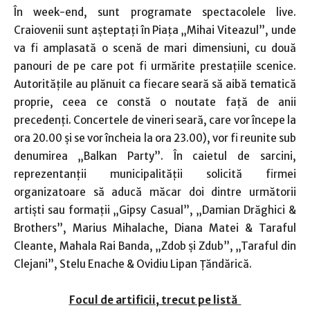
În week-end, sunt programate spectacolele live.
Craiovenii sunt aşteptaţi în Piaţa „Mihai Viteazul”, unde
va fi amplasată o scenă de mari dimensiuni, cu două
panouri de pe care pot fi urmărite prestaţiile scenice.
Autorităţile au plănuit ca fiecare seară să aibă tematică
proprie, ceea ce constă o noutate faţă de anii
precedenţi. Concertele de vineri seară, care vor începe la
ora 20.00 şi se vor încheia la ora 23.00), vor fi reunite sub
denumirea „Balkan Party”. În caietul de sarcini,
reprezentanţii municipalităţii solicită firmei
organizatoare să aducă măcar doi dintre următorii
artişti sau formaţii „Gipsy Casual”, „Damian Drăghici &
Brothers”, Marius Mihalache, Diana Matei & Taraful
Cleante, Mahala Rai Banda, „Zdob şi Zdub”, „Taraful din
Clejani”, Stelu Enache & Ovidiu Lipan Țăndărică.
Focul de artificii, trecut pe listă