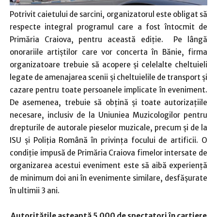
Potrivit caietului de sarcini, organizatorul este obligat să
respecte integral programul care a fost întocmit de
Primăria Craiova, pentru această ediţie. Pe lângă
onorariile artiştilor care vor concerta în Bănie, firma
organizatoare trebuie să acopere şi celelalte cheltuieli
legate de amenajarea scenii şi cheltuielile de transport şi
cazare pentru toate persoanele implicate în eveniment.
De asemenea, trebuie să obţină şi toate autorizaţiile
necesare, inclusiv de la Uniuniea Muzicologilor pentru
drepturile de autorale pieselor muzicale, precum şi de la
ISU şi Poliţia Română în privinţa focului de artificii. O
condiţie impusă de Primăria Craiova fimelor intersate de
organizarea acestui eveniment este să aibă experienţă
de minimum doi ani în evenimente similare, desfăşurate
în ultimii 3 ani.
Autorităţile aşteaptă 5.000 de spectatori în cartiere