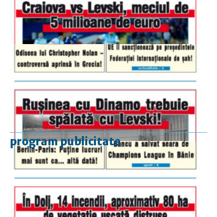
program publicitate
luni-vineri
9.00 - 17.00
sâmbătă
închis
duminică
9.00 - 12.00