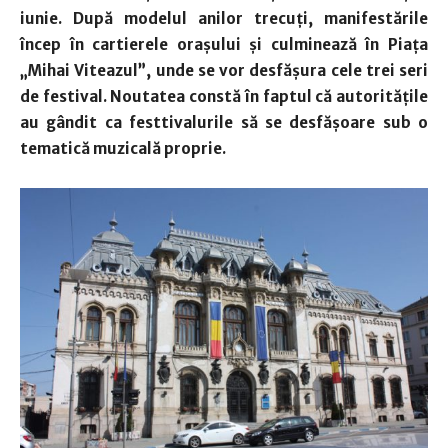
iunie. După modelul anilor trecuţi, manifestările
încep în cartierele oraşului şi culminează în Piaţa
„Mihai Viteazul”, unde se vor desfăşura cele trei seri
de festival. Noutatea constă în faptul că autorităţile
au gândit ca festtivalurile să se desfăşoare sub o
tematică muzicală proprie.