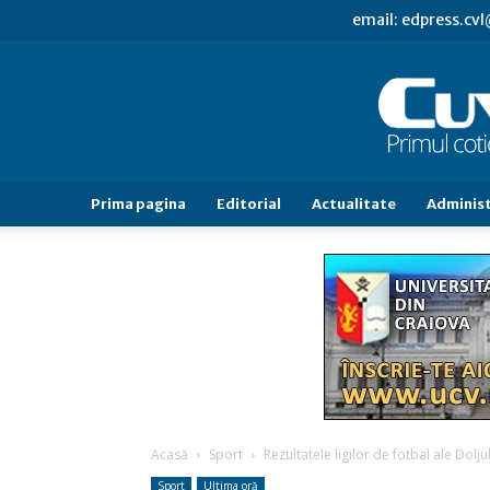
email: edpress.c
Prima pagina
Editorial
Actualitate
Administ
Acasă
Sport
Rezultatele ligilor de fotbal ale Dolju
Sport
Ultima oră