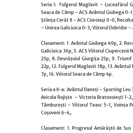
Seria I: Fulgerul Maglavit – Luceafărul Gh
Seaca de Câmp – ACS Avântul Giubega 0-1, V
Ştiinţa Cerăt II – ACS Cioroiaşi 0-0, Recol
– Unirea Galiciuica 0-3, Viitorul Dobridor –
Clasament: 1. Avântul Giubega 49p, 2. Rec
Galiciuica 36p, 5. ACS Viitorul Ciupercenii 
25p, 8. Desnăţuiul Giurgiţa 25p, 9. Triumf 
22p, 12. Fulgerul Maglavit 18p, 13. Avântul R
7p, 16. Viitorul Seaca de Câmp 4p.
Seria a II-a: Avântul Daneţi – Sporting Leu
Avicola Rojişte – Victoria Bratovoieşti 1-2
Tâmbureşti – Viitorul Teasc 5-1, Voinţa 
Coşoveni 6-4,.
Clasament: 1. Progresul Amărăştii de Sus 3