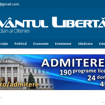
vl@gmail.com
raţie
Politică
Economie
Eveniment
Sănătate
Edu
Cuvântul
Libertăţii
lui