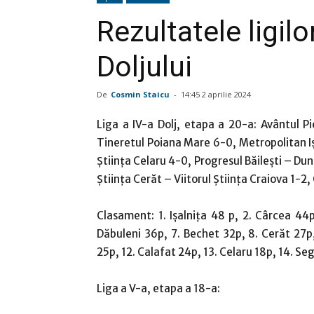
Rezultatele ligilo
Doljului
De
Cosmin Staicu
-
14:45 2 aprilie 2024
Liga a IV-a Dolj, etapa a 20-a: Avântul 
Tineretul Poiana Mare 6-0, Metropolitan Iş
Ştiinţa Celaru 4-0, Progresul Băileşti – D
Ştiinţa Cerăt – Viitorul Ştiinţa Craiova 1-2
Clasament: 1. Işalniţa 48 p, 2. Cârcea 44p
Dăbuleni 36p, 7. Bechet 32p, 8. Cerăt 27p, 9
25p, 12. Calafat 24p, 13. Celaru 18p, 14. Se
Liga a V-a, etapa a 18-a: