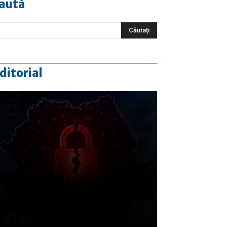
aută
ditorial