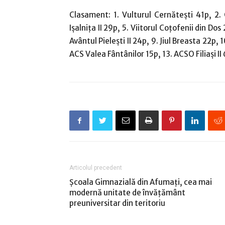
Clasament: 1. Vulturul Cernăteşti 41p, 2.
Işalniţa II 29p, 5. Viitorul Coţofenii din Do
Avântul Pieleşti II 24p, 9. Jiul Breasta 22p, 
ACS Valea Fântânilor 15p, 13. ACSO Filiaşi II
Articolul precedent
Şcoala Gimnazială din Afumaţi, cea mai
modernă unitate de învăţământ
preuniversitar din teritoriu