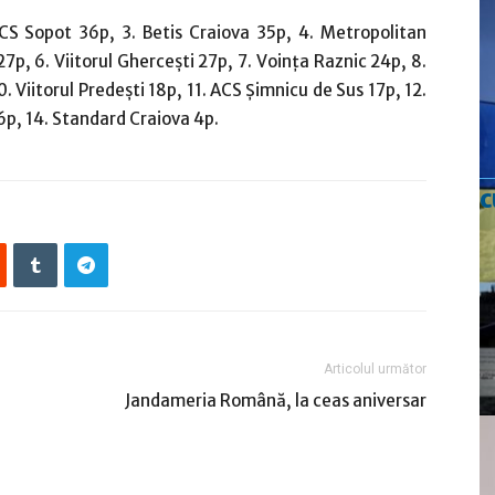
 CS Sopot 36p, 3. Betis Craiova 35p, 4. Metropolitan
s 27p, 6. Viitorul Gherceşti 27p, 7. Voinţa Raznic 24p, 8.
10. Viitorul Predeşti 18p, 11. ACS Şimnicu de Sus 17p, 12.
 6p, 14. Standard Craiova 4p.
c
Articolul următor
Jandameria Română, la ceas aniversar