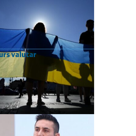
urs valutar
Curs valutar: 07 Aug 2026
EUR
: 5,2554 RON
+0,0041 ▲
USD
: 4,5584 RON
+0,0077 ▲
CHF
: 5,6244 RON
+0,0023 ▲
GBP
: 6,1277 RON
+0,0041 ▲
Convertor valutar
»