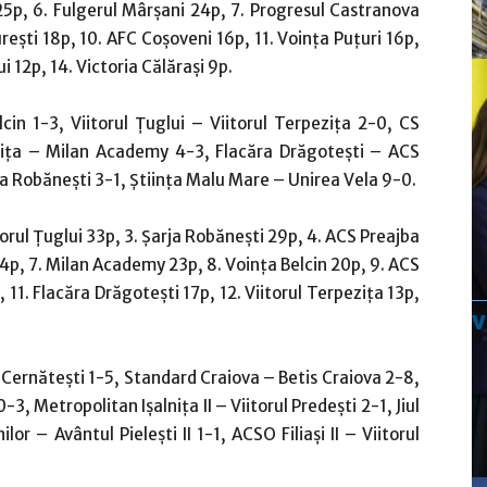
 25p, 6. Fulgerul Mârşani 24p, 7. Progresul Castranova
reşti 18p, 10. AFC Coşoveni 16p, 11. Voinţa Puţuri 16p,
 12p, 14. Victoria Călăraşi 9p.
lcin 1-3, Viitorul Ţuglui – Viitorul Terpeziţa 2-0, CS
riţa – Milan Academy 4-3, Flacăra Drăgoteşti – ACS
ja Robăneşti 3-1, Ştiinţa Malu Mare – Unirea Vela 9-0.
orul Ţuglui 33p, 3. Şarja Robăneşti 29p, 4. ACS Preajba
I 24p, 7. Milan Academy 23p, 8. Voinţa Belcin 20p, 9. ACS
11. Flacăra Drăgoteşti 17p, 12. Viitorul Terpeziţa 13p,
 Cernăteşti 1-5, Standard Craiova – Betis Craiova 2-8,
-3, Metropolitan Işalniţa II – Viitorul Predeşti 2-1, Jiul
r – Avântul Pieleşti II 1-1, ACSO Filiaşi II – Viitorul