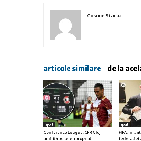
Cosmin Staicu
articole similare
de la acel
Sport
Sport
Conference League: CFR Cluj
FIFA: Infant
umilită pe teren propriu!
federaţiei 