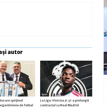
a
ași autor
Sport
ino are sprijinul
La Liga: Vinicius Jr. şi-a prelungit
argentiniene de fotbal
contractul cu Real Madrid