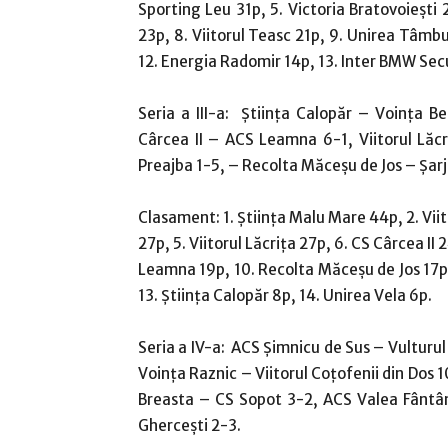
Sporting Leu 31p, 5. Victoria Bratovoieşti
23p, 8. Viitorul Teasc 21p, 9. Unirea Tâmbu
12. Energia Radomir 14p, 13. Inter BMW Secui
Seria a III-a: Ştiinţa Calopăr – Voinţa Be
Cârcea II – ACS Leamna 6-1, Viitorul Lăc
Preajba 1-5, – Recolta Măceşu de Jos – Şar
Clasament: 1. Ştiinţa Malu Mare 44p, 2. Viit
27p, 5. Viitorul Lăcriţa 27p, 6. CS Cârcea I
Leamna 19p, 10. Recolta Măceşu de Jos 17p, 
13. Ştiinţa Calopăr 8p, 14. Unirea Vela 6p.
Seria a IV-a: ACS Şimnicu de Sus – Vulturul
Voinţa Raznic – Viitorul Coţofenii din Dos 10
Breasta – CS Sopot 3-2, ACS Valea Fântânilo
Gherceşti 2-3.