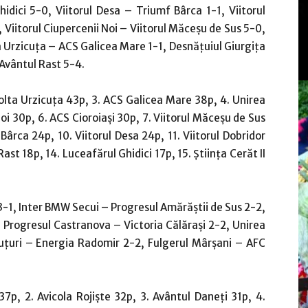
idici 5-0, Viitorul Desa – Triumf Bârca 1-1, Viitorul
iitorul Ciupercenii Noi – Viitorul Măceşu de Sus 5-0,
ta Urzicuţa – ACS Galicea Mare 1-1, Desnăţuiul Giurgiţa
 Avântul Rast 5-4.
olta Urzicuţa 43p, 3. ACS Galicea Mare 38p, 4. Unirea
Noi 30p, 6. ACS Cioroiaşi 30p, 7. Viitorul Măceşu de Sus
Bârca 24p, 10. Viitorul Desa 24p, 11. Viitorul Dobridor
ast 18p, 14. Luceafărul Ghidici 17p, 15. Ştiinţa Cerăt II
 3-1, Inter BMW Secui – Progresul Amărăştii de Sus 2-2,
, Progresul Castranova – Victoria Călăraşi 2-2, Unirea
Puţuri – Energia Radomir 2-2, Fulgerul Mârşani – AFC
7p, 2. Avicola Rojişte 32p, 3. Avântul Daneţi 31p, 4.