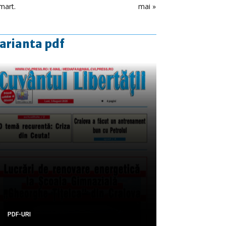
mart.
mai »
arianta pdf
PDF-URI
PDF-URI
PDF-URI
PDF-URI
PDF-URI