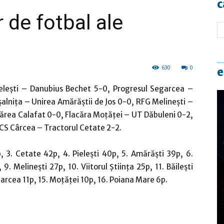
c
r de fotbal ale
630
0
e
Pieleşti – Danubius Bechet 5-0, Progresul Segarcea –
alniţa – Unirea Amărăştii de Jos 0-0, RFG Melineşti –
unărea Calafat 0-0, Flacăra Moţăţei – UT Dăbuleni 0-2,
, CS Cârcea – Tractorul Cetate 2-2.
, 3. Cetate 42p, 4. Pieleşti 40p, 5. Amărăşti 39p, 6.
. Melineşti 27p, 10. Viitorul Ştiinţa 25p, 11. Băileşti
garcea 11p, 15. Moţăţei 10p, 16. Poiana Mare 6p.