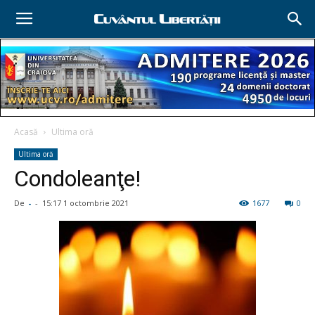
Acasă
Ultima oră
Ultima oră
Condoleanţe!
De
-
-
15:17 1 octombrie 2021
1677
0