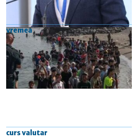
vremea
curs valutar