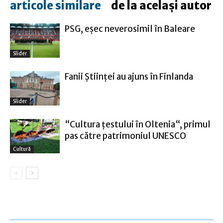
articole similare
de la același autor
PSG, eşec neverosimil în Baleare
Slider
Fanii Ştiinţei au ajuns în Finlanda
Slider
“Cultura țestului în Oltenia“, primul
pas către patrimoniul UNESCO
Cultură