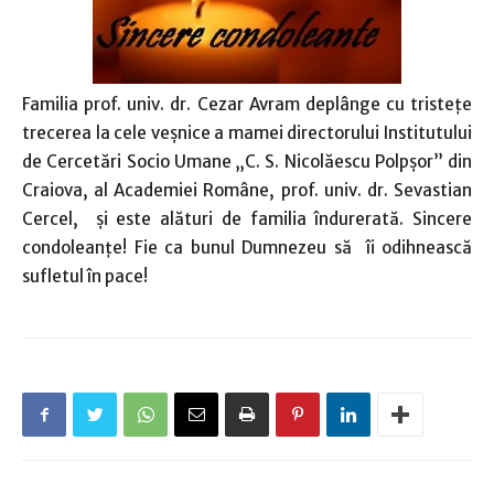
Familia prof. univ. dr. Cezar Avram deplânge cu tristeţe
trecerea la cele veşnice a mamei directorului Institutului
de Cercetări Socio Umane „C. S. Nicolăescu Polpşor” din
Craiova, al Academiei Române, prof. univ. dr. Sevastian
Cercel, şi este alături de familia îndurerată. Sincere
condoleanţe! Fie ca bunul Dumnezeu să îi odihnească
sufletul în pace!