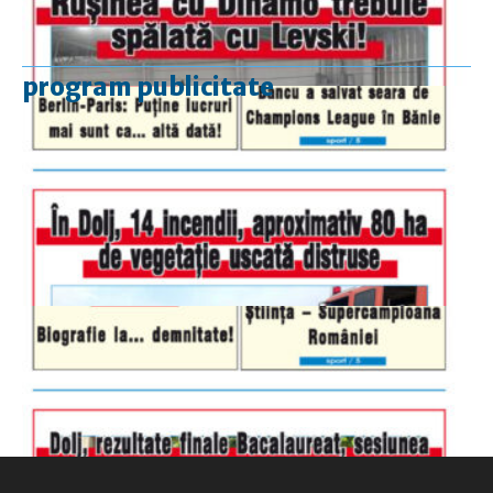
program publicitate
luni-vineri
9.00 - 17.00
sâmbătă
închis
duminică
9.00 - 12.00