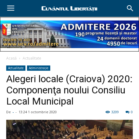
Acasă
Actualitate
Actualitate
Administraţie
Alegeri locale (Craiova) 2020:
Componenţa noului Consiliu
Local Municipal
De
-
-
13:24 1 octombrie 2020
3209
0