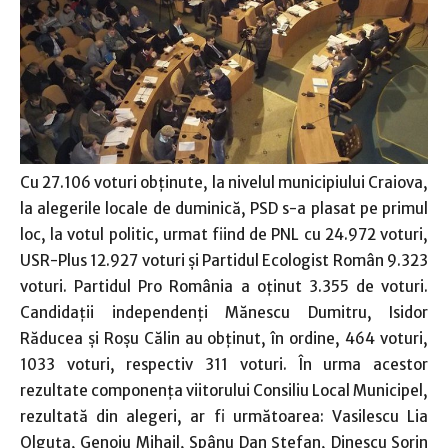
Cu 27.106 voturi obţinute, la nivelul municipiului Craiova,
la alegerile locale de duminică, PSD s-a plasat pe primul
loc, la votul politic, urmat fiind de PNL cu 24.972 voturi,
USR-Plus 12.927 voturi şi Partidul Ecologist Român 9.323
voturi. Partidul Pro România a oţinut 3.355 de voturi.
Candidaţii independenţi Mănescu Dumitru, Isidor
Răducea şi Roşu Călin au obţinut, în ordine, 464 voturi,
1033 voturi, respectiv 311 voturi. În urma acestor
rezultate componenţa viitorului Consiliu Local Municipel,
rezultată din alegeri, ar fi următoarea: Vasilescu Lia
Olguţa, Genoiu Mihail, Spânu Dan Ştefan, Dinescu Sorin