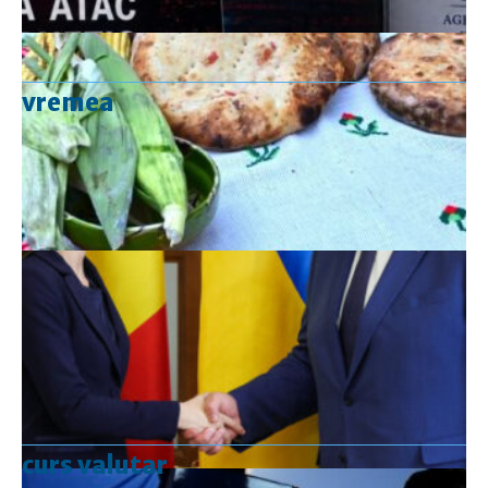
vremea
curs valutar