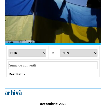
Curs valutar: 07 Aug 2026
EUR
: 5,2554 RON
+0,0041 ▲
USD
: 4,5584 RON
+0,0077 ▲
CHF
: 5,6244 RON
+0,0023 ▲
GBP
: 6,1277 RON
+0,0041 ▲
Convertor valutar
»
Rezultat:
-
arhivă
octombrie 2020