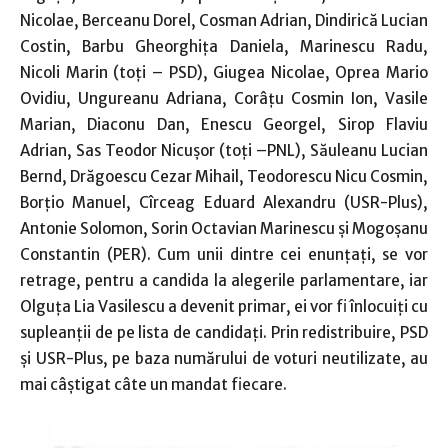
Nicolae, Berceanu Dorel, Cosman Adrian, Dindirică Lucian
Costin, Barbu Gheorghiţa Daniela, Marinescu Radu,
Nicoli Marin (toţi – PSD), Giugea Nicolae, Oprea Mario
Ovidiu, Ungureanu Adriana, Corâţu Cosmin Ion, Vasile
Marian, Diaconu Dan, Enescu Georgel, Sirop Flaviu
Adrian, Sas Teodor Nicuşor (toţi –PNL), Săuleanu Lucian
Bernd, Drăgoescu Cezar Mihail, Teodorescu Nicu Cosmin,
Borţio Manuel, Cîrceag Eduard Alexandru (USR-Plus),
Antonie Solomon, Sorin Octavian Marinescu şi Mogoşanu
Constantin (PER). Cum unii dintre cei enunţaţi, se vor
retrage, pentru a candida la alegerile parlamentare, iar
Olguţa Lia Vasilescu a devenit primar, ei vor fi înlocuiţi cu
supleanţii de pe lista de candidaţi. Prin redistribuire, PSD
şi USR-Plus, pe baza numărului de voturi neutilizate, au
mai câştigat câte un mandat fiecare.