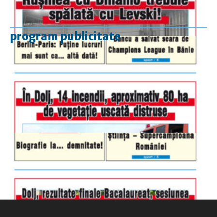
program publicitate
luni-vineri
9.00 - 17.00
sâmbătă
închis
duminică
9.00 - 12.00