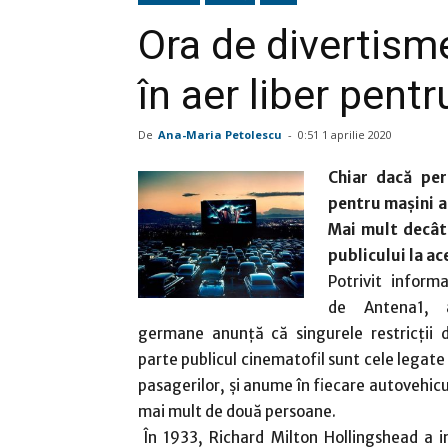
Ora de divertism
în aer liber pentr
De
Ana-Maria Petolescu
-
0:51 1 aprilie 2020
Chiar dacă per
pentru mașini a 
Mai mult decât 
publicului la ac
Potrivit informa
de Antena1, au
germane anunță că singurele restricții 
parte publicul cinematofil sunt cele legat
pasagerilor, și anume în fiecare autovehicu
mai mult de două persoane.
În 1933, Richard Milton Hollingshead a i