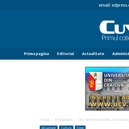
email: edpress
Prima pagina
Editorial
Actualitate
Administ
Acasă
Actualitate
Ora de divertisment. Cinematogr
Actualitate
Cultură
Filme