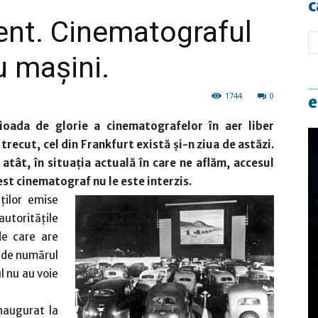
c
ent. Cinematograful
u mașini.
1744
0
e
ioada de glorie a cinematografelor în aer liber
trecut, cel din Frankfurt există şi-n ziua de astăzi.
atât, în situația actuală în care ne aflăm, accesul
est cinematograf nu le este interzis.
ților emise
toritățile
de care are
e de numărul
l nu au voie
naugurat la