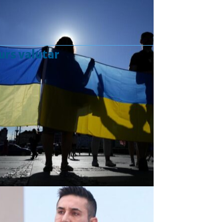
urs valutar
Curs valutar: 07 Aug 2026
EUR
: 5,2554 RON
+0,0041 ▲
USD
: 4,5584 RON
+0,0077 ▲
CHF
: 5,6244 RON
+0,0023 ▲
GBP
: 6,1277 RON
+0,0041 ▲
Convertor valutar
»
Rezultat:
-