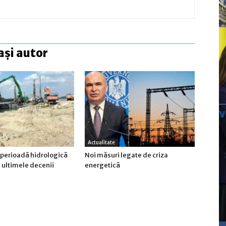
ași autor
Actualitate
 perioadă hidrologică
Noi măsuri legate de criza
n ultimele decenii
energetică