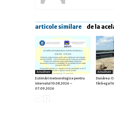
articole similare
de la acel
Actualitate
Actualitate
Estimări meteorologice pentru
Dunărea: O
intervalul 10.08.2026 –
fără egal î
07.09.2026