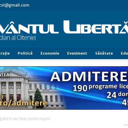
.cvl@gmail.com
raţie
Politică
Economie
Eveniment
Sănătate
Edu
Cuvântul
Libertăţii
aful în aer liber pentru mașini.