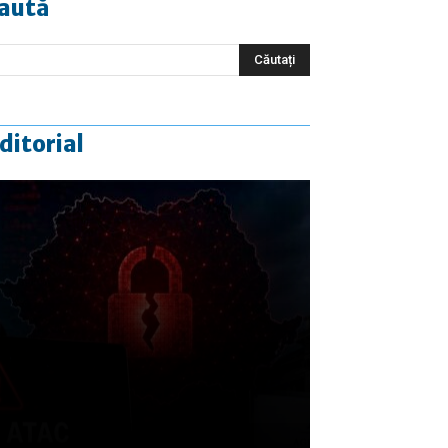
aută
ditorial