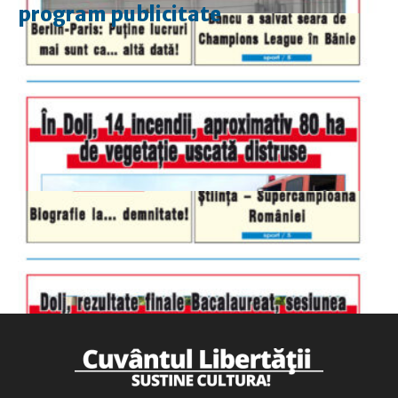
program publicitate
luni-vineri
9.00 - 17.00
sâmbătă
închis
duminică
9.00 - 12.00