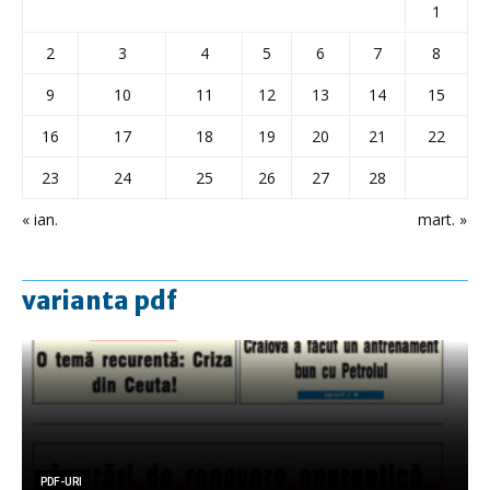
1
2
3
4
5
6
7
8
9
10
11
12
13
14
15
16
17
18
19
20
21
22
23
24
25
26
27
28
« ian.
mart. »
varianta pdf
PDF-URI
PDF-URI
PDF-URI
PDF-URI
PDF-URI