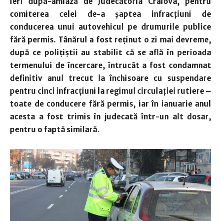
ieri după-amiază de Judecătoria Craiova, pentru
comiterea celei de-a
ş
aptea infrac
ţ
iuni de
conducerea unui autovehicul pe drumurile publice
fără permis. Tânărul a fost re
ţ
inut o zi mai devreme,
după ce poli
ţ
i
ş
tii au stabilit că se află în perioada
termenului de încercare, întrucât a fost condamnat
definitiv anul trecut la închisoare cu suspendare
pentru cinci infrac
ţ
iuni la regimul circula
ţ
iei rutiere –
toate de conducere fără permis, iar în ianuarie anul
acesta a fost trimis în judecată într-un alt dosar,
pentru o faptă similară.