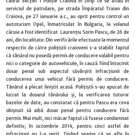
cadrul Secţiei 1 Poliţie Craiova în timp ce se aflau în
serviciul de patrulare, pe strada Împăratul Traian din
Craiova, pe 27 ianuarie a.c., au oprit pentru control un
autoturism Opel, înmatriculat în Bulgaria, la volanul
căruia a fost identificat Laurenţiu Sorin Pascu, de 26 de
ani, din localitate. Din verificările efectuate la momentul
respectiv de către poliţiştii craioveni s-a stabilit faptul
că tânărul nu posedă permis de conducere valabil pentru
nici o categorie de autovehicule, în cauză fiind întocmit
dosar penal sub aspectul săvârşirii infracţiunii de
conducerea unui vehicul fără permis de conducere.
Tânărul a plecat liniştit acasă. Poliţiştii s-au apucat de
lucrat la dosarul tânărului şi, la verificarea tuturor
bazelor de date, au constatat că pentru Pascu era ceva
obişnuit să aibă dosar penal pentru conducere fără
permis. Mai mult, nici măcar faptul că fusese condamnat
definitiv, în octombrie 2014, pentru cinci astfel de
infracţiuni nu l-a oprit. Ţinând seama că se afla în