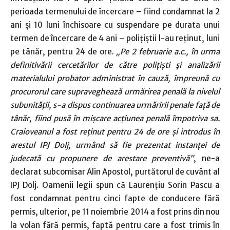
perioada termenului de încercare – fiind condamnat la 2
ani şi 10 luni închisoare cu suspendare pe durata unui
termen de încercare de 4 ani – poliţiştii l-au reţinut, luni
pe tânăr, pentru 24 de ore.
„Pe 2 februarie a.c., în urma
definitivării cercetărilor de către poliţişti
ş
i analizării
materialului probator administrat în cauză, împreună cu
procurorul care supraveghează urmărirea penală la nivelul
subunită
ţ
ii, s-a dispus continuarea urmăririi penale fa
ţ
ă de
tânăr, fiind pusă în mi
ş
care ac
ţ
iunea penală împotriva sa.
Craioveanul a fost re
ţ
inut pentru 24 de ore
ş
i introdus în
arestul IPJ Dolj, urmând să fie prezentat instan
ţ
ei de
judecată cu propunere de arestare preventivă”
, ne-a
declarat subcomisar Alin Apostol, purtătorul de cuvânt al
IPJ Dolj. Oamenii legii spun că Laurenţiu Sorin Pascu a
fost condamnat pentru cinci fapte de conducere fără
permis, ulterior, pe 11 noiembrie 2014 a fost prins din nou
la volan fără permis, faptă pentru care a fost trimis în