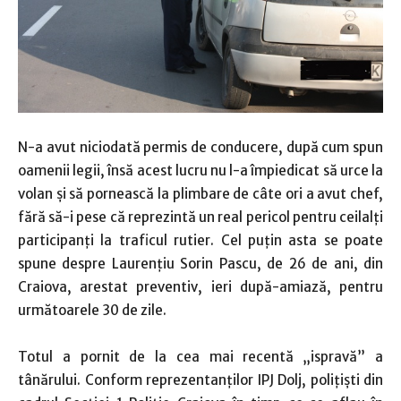
N-a avut niciodată permis de conducere, după cum spun
oamenii legii, însă acest lucru nu l-a împiedicat să urce la
volan şi să pornească la plimbare de câte ori a avut chef,
fără să-i pese că reprezintă un real pericol pentru ceilalţi
participanţi la traficul rutier. Cel puţin asta se poate
spune despre Laurenţiu Sorin Pascu, de 26 de ani, din
Craiova, arestat preventiv, ieri după-amiază, pentru
următoarele 30 de zile.
Totul a pornit de la cea mai recentă „ispravă” a
tânărului. Conform reprezentanţilor IPJ Dolj, poliţişti din