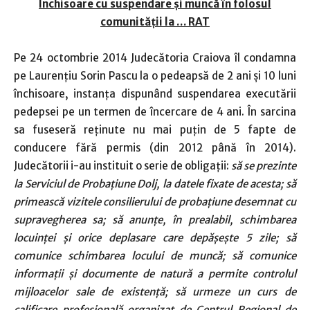
Închisoare cu suspendare şi muncă în folosul
comunităţii la … RAT
Pe 24 octombrie 2014 Judecătoria Craiova îl condamna
pe Laurenţiu Sorin Pascu la o pedeapsă de 2 ani şi 10 luni
închisoare, instanţa dispunând suspendarea executării
pedepsei pe un termen de încercare de 4 ani. În sarcina
sa fuseseră reţinute nu mai puţin de 5 fapte de
conducere fără permis (din 2012 până în 2014).
Judecătorii i-au instituit o serie de obligaţii:
să se prezinte
la Serviciul de Probaţiune Dolj, la datele fixate de acesta; să
primească vizitele consilierului de probaţiune desemnat cu
supravegherea sa; să anunţe, în prealabil, schimbarea
locuinţei şi orice deplasare care depăşeşte 5 zile; să
comunice schimbarea locului de muncă; să comunice
informaţii şi documente de natură a permite controlul
mijloacelor sale de existenţă; să urmeze un curs de
calificare profesională organizat de Centrul Regional de