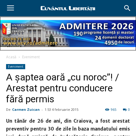
Acasă
Eveniment
Eveniment
A şaptea oară „cu noroc”! /
Arestat pentru conducere
fără permis
De
Carmen Zuican
-
1:53 4 februarie 2015
965
0
Un tânăr de 26 de ani, din Craiova, a fost arestat
preventiv pentru 30 de zile în baza mandatului emis