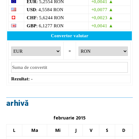
EUR
: 5,2554 RON
+0,0041 ▲
USD
: 4,5584 RON
+0,0077 ▲
CHF
: 5,6244 RON
+0,0023 ▲
GBP
: 6,1277 RON
+0,0041 ▲
Convertor valutar
»
Rezultat:
-
arhivă
februarie 2015
L
Ma
Mi
J
V
S
D